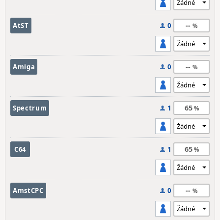
--
AtST
0
--
Amiga
0
65
Spectrum
1
65
C64
1
--
AmstCPC
0