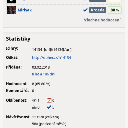
80
Miriyak
Arcade
Všechna hodnocení
Statistiky
Id hry:
14134
Odkaz:
http://dbher.cz/h14134
Přidána:
03.02.2018
8 let a 186 dní
Hodnocení:
8 (65-80 %)
Komentářů:
0
Oblíbenost:
1
0
0
5
Návštěvnost:
11312× (celkem)
58× (poslední měsíc)