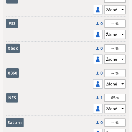
--
PS3
0
--
Xbox
0
--
X360
0
65
NES
1
--
Saturn
0