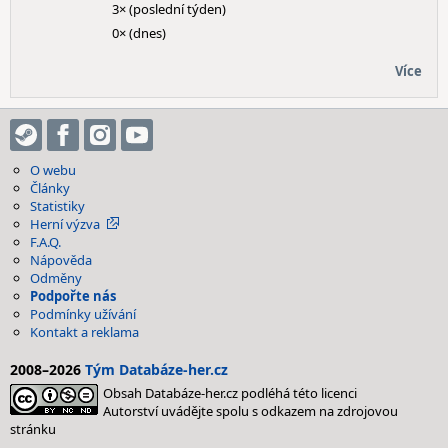
3× (poslední týden)
0× (dnes)
Více
O webu
Články
Statistiky
Herní výzva
F.A.Q.
Nápověda
Odměny
Podpořte nás
Podmínky užívání
Kontakt a reklama
2008–2026
Tým Databáze-her.cz
Obsah Databáze-her.cz podléhá této licenci
Autorství uvádějte spolu s odkazem na zdrojovou
stránku