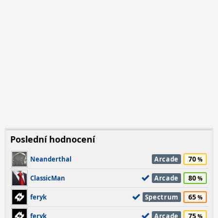
Poslední hodnocení
70
Neanderthal
Arcade
80
ClassicMan
Arcade
65
feryk
Spectrum
75
feryk
Arcade