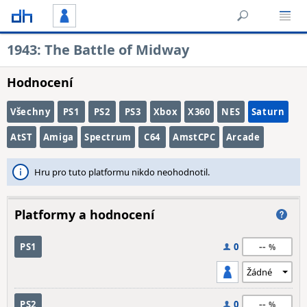
1943: The Battle of Midway
Hodnocení
Všechny
PS1
PS2
PS3
Xbox
X360
NES
Saturn
AtST
Amiga
Spectrum
C64
AmstCPC
Arcade
Hru pro tuto platformu nikdo neohodnotil.
Platformy a hodnocení
--
PS1
0
--
PS2
0