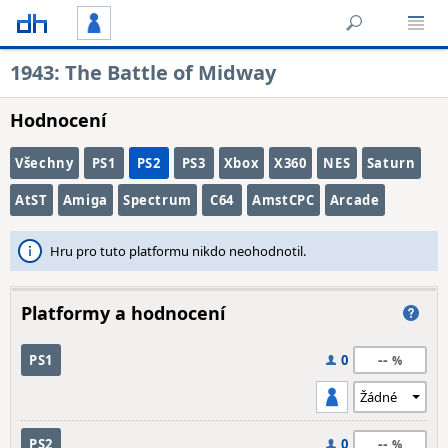
1943: The Battle of Midway
Hodnocení
Všechny
PS1
PS2
PS3
Xbox
X360
NES
Saturn
AtST
Amiga
Spectrum
C64
AmstCPC
Arcade
Hru pro tuto platformu nikdo neohodnotil.
Platformy a hodnocení
--
PS1
0
--
PS2
0