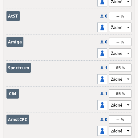
--
AtST
0
--
Amiga
0
65
Spectrum
1
65
C64
1
--
AmstCPC
0