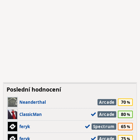
Poslední hodnocení
70
Neanderthal
Arcade
80
ClassicMan
Arcade
65
feryk
Spectrum
75
feryk
Arcade