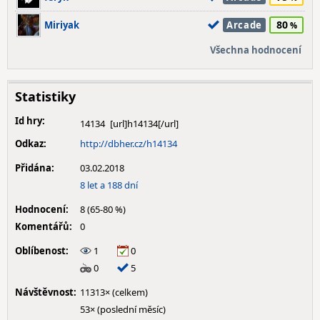
80
Miriyak
Arcade
Všechna hodnocení
Statistiky
Id hry:
14134
Odkaz:
http://dbher.cz/h14134
Přidána:
03.02.2018
8 let a 188 dní
Hodnocení:
8 (65-80 %)
Komentářů:
0
Oblíbenost:
1
0
0
5
Návštěvnost:
11313× (celkem)
53× (poslední měsíc)