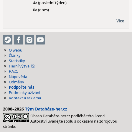
4× (poslední týden)
0× (dnes)
Více
O webu
Články
Statistiky
Herní výzva
F.A.Q.
Nápověda
Odměny
Podpořte nás
Podmínky užívání
Kontakt a reklama
2008–2026
Tým Databáze-her.cz
Obsah Databáze-her.cz podléhá této licenci
Autorství uvádějte spolu s odkazem na zdrojovou
stránku