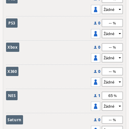
--
PS3
0
--
Xbox
0
--
X360
0
65
NES
1
--
Saturn
0