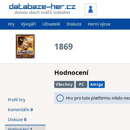
domov všech hráčů videoher
Hry
Vývojáři
Uživatelé
Diskuze
Herní výzva
1869
Hodnocení
Všechny
PC
Amiga
Hru pro tuto platformu nikdo ne
Profil hry
Komentáře
0
Diskuze
0
Hodnocení
1