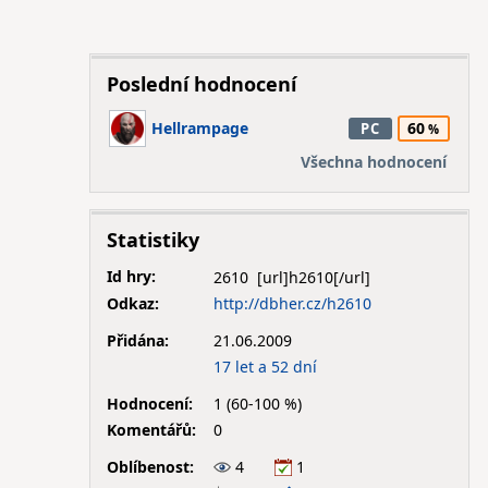
Poslední hodnocení
Hellrampage
60
PC
Všechna hodnocení
Statistiky
Id hry:
2610
Odkaz:
http://dbher.cz/h2610
Přidána:
21.06.2009
17 let a 52 dní
Hodnocení:
1 (60-100 %)
Komentářů:
0
Oblíbenost:
4
1