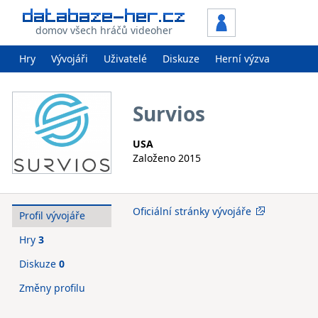
domov všech hráčů videoher
Hry
Vývojáři
Uživatelé
Diskuze
Herní výzva
Survios
USA
Založeno 2015
Oficiální stránky vývojáře
Profil vývojáře
Hry
3
Diskuze
0
Změny profilu