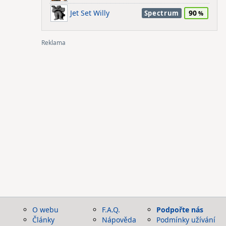
Jet Set Willy
90
Spectrum
O webu
F.A.Q.
Podpořte nás
Články
Nápověda
Podmínky užívání