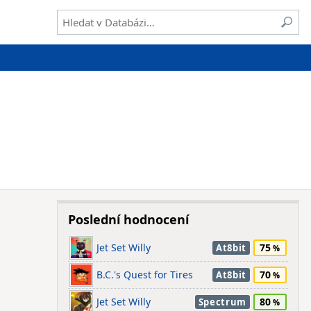
Poslední hodnocení
Jet Set Willy
75
At8bit
B.C.'s Quest for Tires
70
At8bit
Jet Set Willy
80
Spectrum