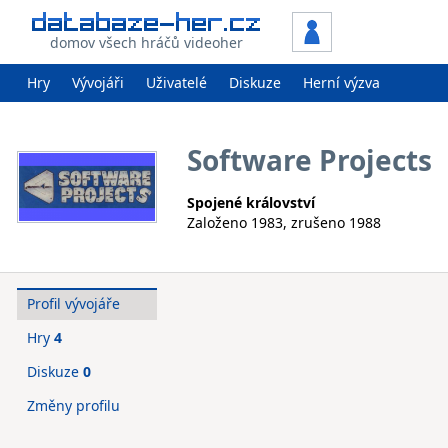
domov všech hráčů videoher
Hry
Vývojáři
Uživatelé
Diskuze
Herní výzva
Software Projects
Spojené království
Založeno 1983, zrušeno 1988
Profil vývojáře
Hry
4
Diskuze
0
Změny profilu