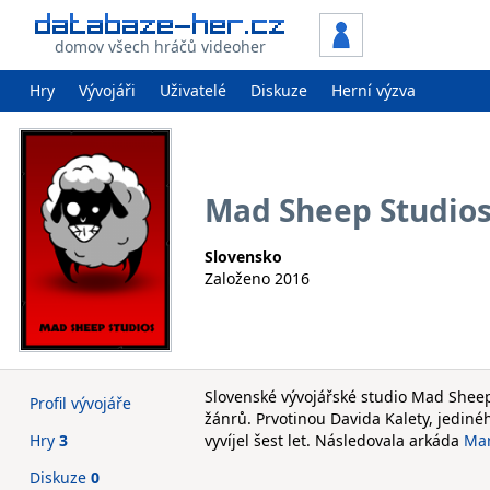
domov všech hráčů videoher
Hry
Vývojáři
Uživatelé
Diskuze
Herní výzva
Mad Sheep Studio
Slovensko
Založeno 2016
Slovenské vývojářské studio Mad Sheep
Profil vývojáře
žánrů. Prvotinou Davida Kalety, jediné
Hry
3
vyvíjel šest let. Následovala arkáda
Ma
Diskuze
0