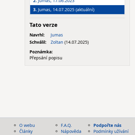
2.
Jumas, 17.06.2023
3.
Jumas, 14.07.2025 (aktuální)
Tato verze
Navrhl:
Jumas
Schválil:
Zoltan
(14.07.2025)
Poznámka:
Přepsání popisu
O webu
F.A.Q.
Podpořte nás
Články
Nápověda
Podmínky užívání