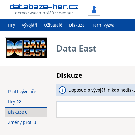
domov všech hráčů videoher
Hry
Vývojáři
Uživatelé
Diskuze
Herní výzva
Data East
Diskuze
Doposud o vývojáři nikdo nedisku
Profil vývojáře
Hry
22
Diskuze
0
Změny profilu