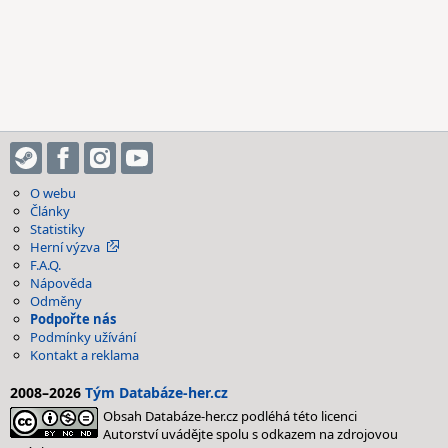
O webu
Články
Statistiky
Herní výzva
F.A.Q.
Nápověda
Odměny
Podpořte nás
Podmínky užívání
Kontakt a reklama
2008–2026
Tým Databáze-her.cz
Obsah Databáze-her.cz podléhá této licenci
Autorství uvádějte spolu s odkazem na zdrojovou