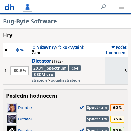
Bug-Byte Software
Hry
Název hry
(
Rok vydání
)
Počet
#
%
Žánr
hodnocení
Dictator
(1982)
ZX81
Spectrum
C64
80.9
1.
8
BBCMicro
strategie
>
sociální strategie
Poslední hodnocení
60
Dictator
Spectrum
75
Dictator
Spectrum
80
Dictator
Spectrum