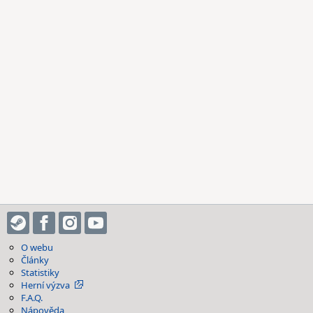
O webu
Články
Statistiky
Herní výzva
F.A.Q.
Nápověda