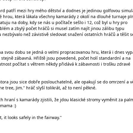
rd patří mezi hry mého dětství a dodnes je jedinou golfovou simul
ké hrou, která lákala všechny kamarády z okolí na dlouhé turnaje pl
atuju na doby, kdy se nás u počítače sešlo i 12, což byl u hry pro
lém a zbylý počet hráčů si musel zatím najít jinou zálibu typu
 nezbývalo než závistivě sledovat snažení ostatních hráčů a těšit s
a svou dobu se jedná o velmi propracovanou hru, která i dnes vy
e stejně zábavná. Hřiště jsou povedené, počet holí standardní a na
tnost počítat s větrem někdy přidává k zábavnosti i trošku zdravé
tora jsou sice dobře poslouchatelné, ale opakují se do omrzení a v
he tree, Jim." hráč slyší tolikrát, až to není pěkné.
h hraní s kamarády zjistili, že jdou klasické stromy vyměnit za pal
lmama :)
it looks safely in the fairway."