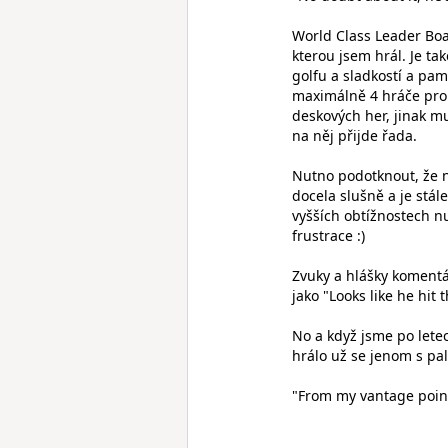
World Class Leader Boa
kterou jsem hrál. Je ta
golfu a sladkostí a pam
maximálně 4 hráče prob
deskových her, jinak mu
na něj přijde řada.
Nutno podotknout, že n
docela slušně a je stál
vyšších obtížnostech nu
frustrace :)
Zvuky a hlášky komentá
jako "Looks like he hit t
No a když jsme po letec
hrálo už se jenom s pa
"From my vantage point, 