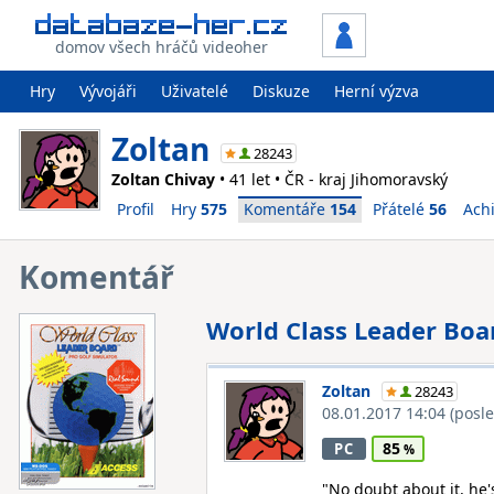
domov všech hráčů videoher
Hry
Vývojáři
Uživatelé
Diskuze
Herní výzva
Zoltan
28243
Zoltan Chivay
• 41 let • ČR - kraj Jihomoravský
Profil
Hry
575
Komentáře
154
Přátelé
56
Ach
Komentář
World Class Leader Boa
Zoltan
28243
08.01.2017 14:04
(posl
85
PC
"No doubt about it, he'