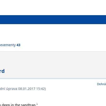
ievementy
43
rd
Dohrá
ední úprava 08.01.2017 15:42)
s deep in the sandtrap."