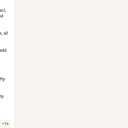
ací,
né
e, až
padá
ěty
my,
+13