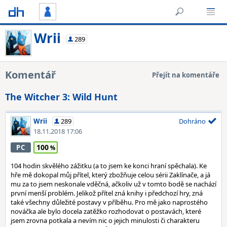
Wrii
289
Komentář
Přejít na komentáře
The Witcher 3: Wild Hunt
Wrii
289
Dohráno
18.11.2018 17:06
100
PC
104 hodin skvělého zážitku (a to jsem ke konci hraní spěchala). Ke
hře mě dokopal můj přítel, který zbožňuje celou sérii Zaklínače, a já
mu za to jsem neskonale vděčná, ačkoliv už v tomto bodě se nachází
první menší problém. Jelikož přítel zná knihy i předchozí hry, zná
také všechny důležité postavy v příběhu. Pro mě jako naprostého
nováčka ale bylo docela zatěžko rozhodovat o postavách, které
jsem zrovna potkala a nevím nic o jejich minulosti či charakteru