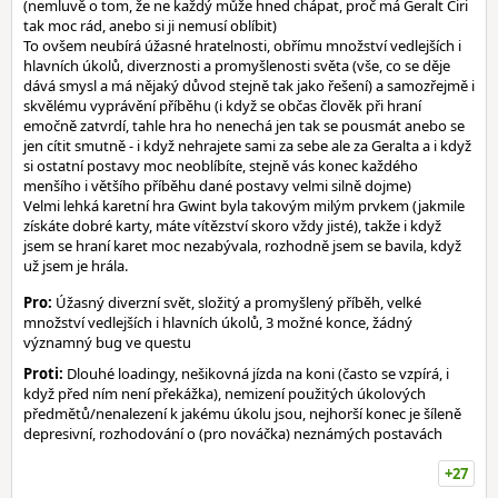
(nemluvě o tom, že ne každý může hned chápat, proč má Geralt Ciri
tak moc rád, anebo si ji nemusí oblíbit)
To ovšem neubírá úžasné hratelnosti, obřímu množství vedlejších i
hlavních úkolů, diverznosti a promyšlenosti světa (vše, co se děje
dává smysl a má nějaký důvod stejně tak jako řešení) a samozřejmě i
skvělému vyprávění příběhu (i když se občas člověk při hraní
emočně zatvrdí, tahle hra ho nenechá jen tak se pousmát anebo se
jen cítit smutně - i když nehrajete sami za sebe ale za Geralta a i když
si ostatní postavy moc neoblíbíte, stejně vás konec každého
menšího i většího příběhu dané postavy velmi silně dojme)
Velmi lehká karetní hra Gwint byla takovým milým prvkem (jakmile
získáte dobré karty, máte vítězství skoro vždy jisté), takže i když
jsem se hraní karet moc nezabývala, rozhodně jsem se bavila, když
už jsem je hrála.
Pro:
Úžasný diverzní svět, složitý a promyšlený příběh, velké
množství vedlejších i hlavních úkolů, 3 možné konce, žádný
významný bug ve questu
Proti:
Dlouhé loadingy, nešikovná jízda na koni (často se vzpírá, i
když před ním není překážka), nemizení použitých úkolových
předmětů/nenalezení k jakému úkolu jsou, nejhorší konec je šíleně
depresivní, rozhodování o (pro nováčka) neznámých postavách
+27