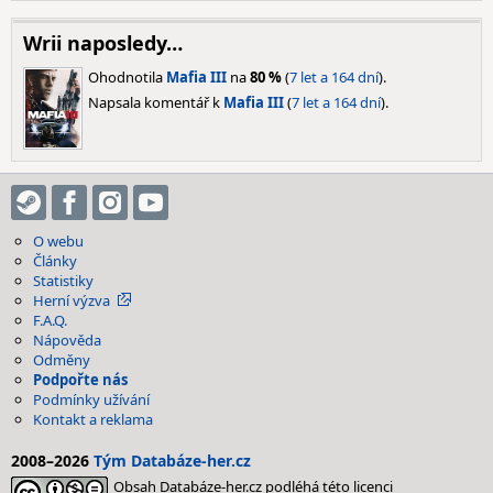
Wrii naposledy…
Ohodnotila
Mafia III
na
80 %
(
7 let a 164 dní
).
Napsala komentář k
Mafia III
(
7 let a 164 dní
).
O webu
Články
Statistiky
Herní výzva
F.A.Q.
Nápověda
Odměny
Podpořte nás
Podmínky užívání
Kontakt a reklama
2008–2026
Tým Databáze-her.cz
Obsah Databáze-her.cz podléhá této licenci