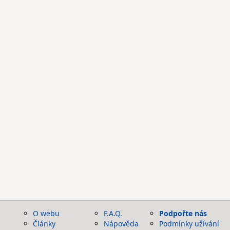
O webu
F.A.Q.
Podpořte nás
Články
Nápověda
Podmínky užívání