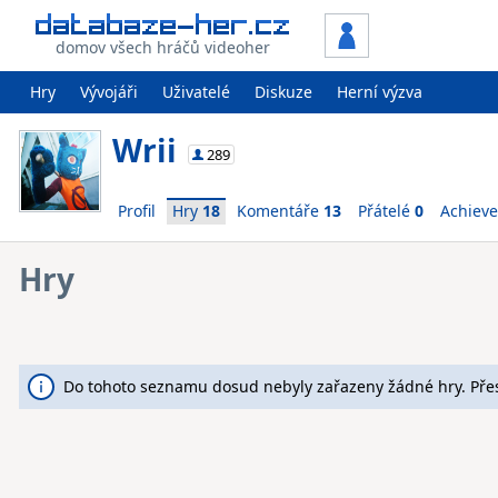
domov všech hráčů videoher
Hry
Vývojáři
Uživatelé
Diskuze
Herní výzva
Wrii
289
Profil
Hry
18
Komentáře
13
Přátelé
0
Achiev
Hry
Do tohoto seznamu dosud nebyly zařazeny žádné hry. Pře