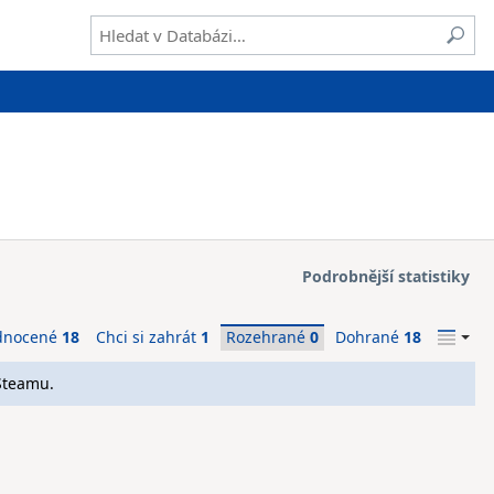
Podrobnější statistiky
dnocené
18
Chci si zahrát
1
Rozehrané
0
Dohrané
18
Steamu.