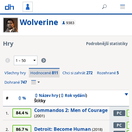
Wolverine
9383
Hry
Podrobnější statistiky
Všechny hry
Hodnocené
811
Chci si zahrát
272
Rozehrané
5
Dohrané
747
Název hry
(
Rok vydání
)
#
%
Štítky
Commandos 2: Men of Courage
84.4
1
1.
PC
(2001)
1
PC
Detroit: Become Human
86.7
2.
(2018)