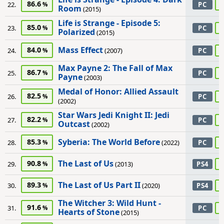
86.6
9
22.
PC
Room
(2015)
Life is Strange - Episode 5:
85.0
9
23.
PC
Polarized
(2015)
Mass Effect
84.0
9
24.
(2007)
PC
Max Payne 2: The Fall of Max
86.7
9
25.
PC
Payne
(2003)
Medal of Honor: Allied Assault
82.5
9
26.
PC
(2002)
Star Wars Jedi Knight II: Jedi
82.2
9
27.
PC
Outcast
(2002)
Syberia: The World Before
85.3
9
28.
(2022)
PC
The Last of Us
90.8
9
29.
(2013)
PS4
The Last of Us Part II
89.3
9
30.
(2020)
PS4
The Witcher 3: Wild Hunt -
91.6
9
31.
PC
Hearts of Stone
(2015)