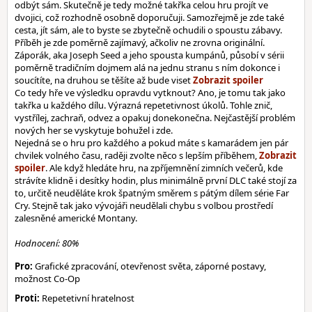
odbýt sám. Skutečně je tedy možné takřka celou hru projít ve
dvojici, což rozhodně osobně doporučuji. Samozřejmě je zde také
cesta, jít sám, ale to byste se zbytečně ochudili o spoustu zábavy.
Příběh je zde poměrně zajímavý, ačkoliv ne zrovna originální.
Záporák, aka Joseph Seed a jeho spousta kumpánů, působí v sérii
poměrně tradičním dojmem alá na jednu stranu s ním dokonce i
soucítíte, na druhou se těšíte až bude viset
Co tedy hře ve výsledku opravdu vytknout? Ano, je tomu tak jako
takřka u každého dílu. Výrazná repetetivnost úkolů. Tohle znič,
vystřílej, zachraň, odvez a opakuj donekonečna. Nejčastější problém
nových her se vyskytuje bohužel i zde.
Nejedná se o hru pro každého a pokud máte s kamarádem jen pár
chvilek volného času, raději zvolte něco s lepším příběhem,
. Ale když hledáte hru, na zpříjemnění zimních večerů, kde
strávíte klidně i desítky hodin, plus minimálně první DLC také stojí za
to, určitě neuděláte krok špatným směrem s pátým dílem série Far
Cry. Stejně tak jako vývojáři neudělali chybu s volbou prostředí
zalesněné americké Montany.
Hodnocení: 80%
Pro:
Grafické zpracování, otevřenost světa, záporné postavy,
možnost Co-Op
Proti:
Repetetivní hratelnost