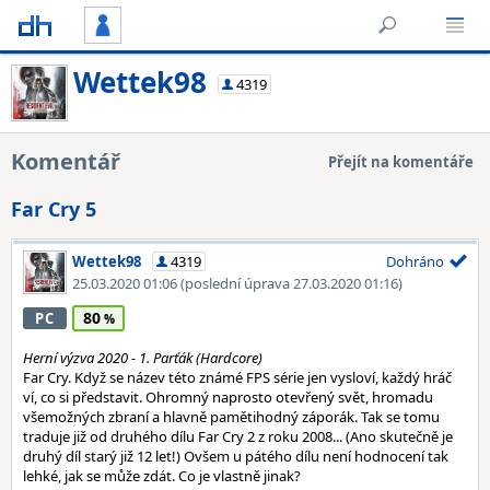
Wettek98
4319
Komentář
Přejít na komentáře
Far Cry 5
Wettek98
4319
Dohráno
25.03.2020 01:06
(poslední úprava 27.03.2020 01:16)
80
PC
Herní výzva 2020 - 1. Parťák (Hardcore)
Far Cry. Když se název této známé FPS série jen vysloví, každý hráč
ví, co si představit. Ohromný naprosto otevřený svět, hromadu
všemožných zbraní a hlavně pamětihodný záporák. Tak se tomu
traduje již od druhého dílu Far Cry 2 z roku 2008... (Ano skutečně je
druhý díl starý již 12 let!) Ovšem u pátého dílu není hodnocení tak
lehké, jak se může zdát. Co je vlastně jinak?