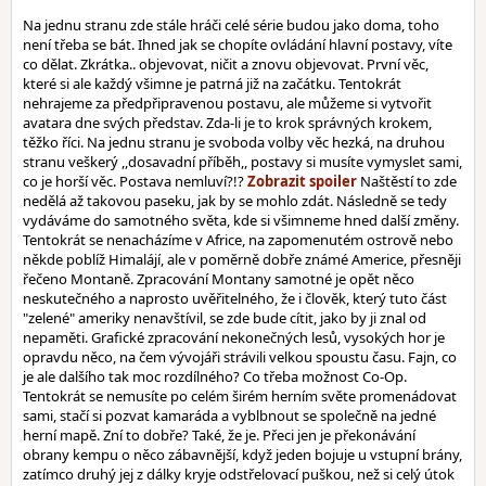
Na jednu stranu zde stále hráči celé série budou jako doma, toho
není třeba se bát. Ihned jak se chopíte ovládání hlavní postavy, víte
co dělat. Zkrátka.. objevovat, ničit a znovu objevovat. První věc,
které si ale každý všimne je patrná již na začátku. Tentokrát
nehrajeme za předpřipravenou postavu, ale můžeme si vytvořit
avatara dne svých představ. Zda-li je to krok správných krokem,
těžko říci. Na jednu stranu je svoboda volby věc hezká, na druhou
stranu veškerý ,,dosavadní příběh,, postavy si musíte vymyslet sami,
co je horší věc. Postava nemluví?!?
Naštěstí to zde
nedělá až takovou paseku, jak by se mohlo zdát. Následně se tedy
vydáváme do samotného světa, kde si všimneme hned další změny.
Tentokrát se nenacházíme v Africe, na zapomenutém ostrově nebo
někde poblíž Himalájí, ale v poměrně dobře známé Americe, přesněji
řečeno Montaně. Zpracování Montany samotné je opět něco
neskutečného a naprosto uvěřitelného, že i člověk, který tuto část
"zelené" ameriky nenavštívil, se zde bude cítit, jako by ji znal od
nepaměti. Grafické zpracování nekonečných lesů, vysokých hor je
opravdu něco, na čem vývojáři strávili velkou spoustu času. Fajn, co
je ale dalšího tak moc rozdílného? Co třeba možnost Co-Op.
Tentokrát se nemusíte po celém širém herním světe promenádovat
sami, stačí si pozvat kamaráda a vyblbnout se společně na jedné
herní mapě. Zní to dobře? Také, že je. Přeci jen je překonávání
obrany kempu o něco zábavnější, když jeden bojuje u vstupní brány,
zatímco druhý jej z dálky kryje odstřelovací puškou, než si celý útok