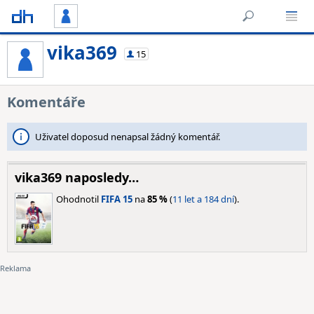
vika369
15
Komentáře
Uživatel doposud nenapsal žádný komentář.
vika369 naposledy…
Ohodnotil
FIFA 15
na
85 %
(
11 let a 184 dní
).