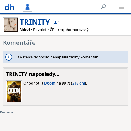
TRINITY
111
Nikol
• Povaleč • ČR - kraj Jihomoravský
Komentáře
Uživatelka doposud nenapsala žádný komentář.
TRINITY naposledy…
Ohodnotila
Doom
na
90 %
(
218 dní
).