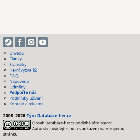
O webu
Články
Statistiky
Herní výzva
F.A.Q.
Nápověda
Odměny
Podpořte nás
Podmínky užívání
Kontakt a reklama
2008–2026
Tým Databáze-her.cz
Obsah Databáze-her.cz podléhá této licenci
Autorství uvádějte spolu s odkazem na zdrojovou
stránku