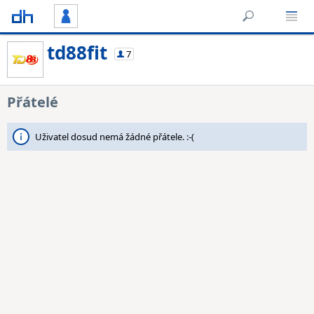
td88fit
7
Přátelé
Uživatel dosud nemá žádné přátele. :-(