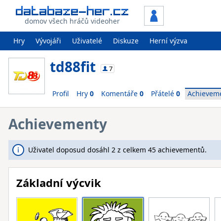
domov všech hráčů videoher
Hry
Vývojáři
Uživatelé
Diskuze
Herní výzva
td88fit
7
Profil
Hry
0
Komentáře
0
Přátelé
0
Achievem
Achievementy
Uživatel doposud dosáhl 2 z celkem 45 achievementů.
Základní výcvik