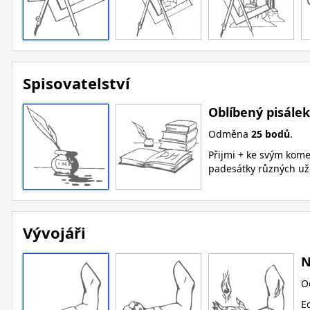
Spisovatelství
Oblíbený pisálek
Odměna
25 bodů
.
Přijmi + ke svým kom
padesátky různých uži
Vývojáři
N
O
Ed