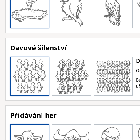
Davové šílenství
D
O
B
už
Přidávání her