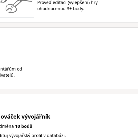
Proveď editaci (vylepšení) hry
ohodnocenou 3+ body.
entářům od
vatelů.
ováček vývojářník
dměna
10 bodů
.
ituj vývojářský profil v databázi.