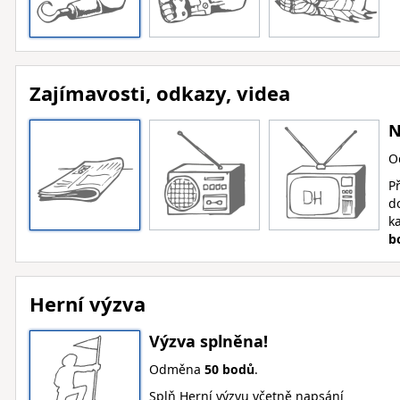
Zajímavosti, odkazy, videa
N
O
Př
d
k
b
Herní výzva
Výzva splněna!
Odměna
50 bodů
.
Splň Herní výzvu včetně napsání