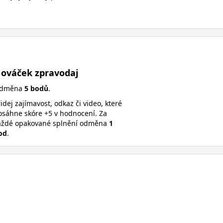
ováček zpravodaj
dměna
5 bodů
.
idej zajímavost, odkaz či video, které
osáhne skóre +5 v hodnocení. Za
aždé opakované splnění odměna
1
od
.