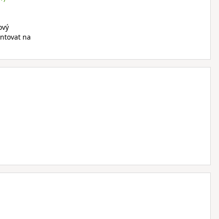
ový
entovat na