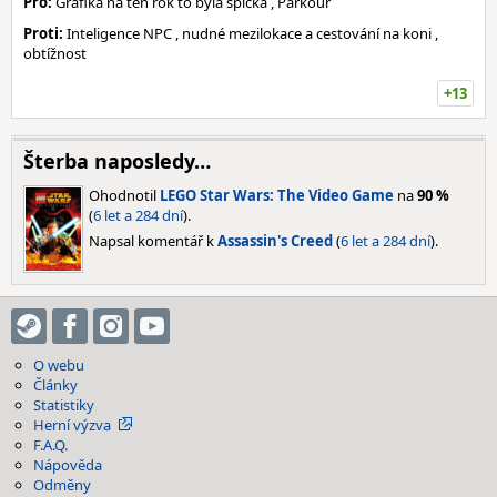
Pro:
Grafika na ten rok to byla špička , Parkour
Proti:
Inteligence NPC , nudné mezilokace a cestování na koni ,
obtížnost
+13
Šterba naposledy…
Ohodnotil
LEGO Star Wars: The Video Game
na
90 %
(
6 let a 284 dní
).
Napsal komentář k
Assassin's Creed
(
6 let a 284 dní
).
O webu
Články
Statistiky
Herní výzva
F.A.Q.
Nápověda
Odměny