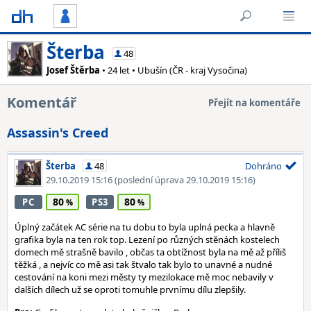
Šterba
48
Josef Štěrba
• 24 let • Ubušín (ČR - kraj Vysočina)
Komentář
Přejít na komentáře
Assassin's Creed
Šterba
48
Dohráno
29.10.2019 15:16
(poslední úprava 29.10.2019 15:16)
80
80
PC
PS3
Úplný začátek AC série na tu dobu to byla uplná pecka a hlavně
grafika byla na ten rok top. Lezení po různých stěnách kostelech
domech mě strašně bavilo , občas ta obtížnost byla na mě až příliš
těžká , a nejvíc co mě asi tak štvalo tak bylo to unavné a nudné
cestování na koni mezi městy ty mezilokace mě moc nebavily v
dalších dílech už se oproti tomuhle prvnímu dílu zlepšily.