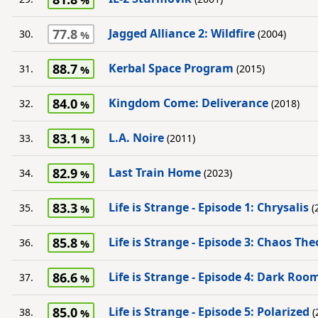
77.8
Jagged Alliance 2: Wildfire
30.
(2004)
88.7
Kerbal Space Program
31.
(2015)
84.0
Kingdom Come: Deliverance
32.
(2018)
83.1
L.A. Noire
33.
(2011)
82.9
Last Train Home
34.
(2023)
83.3
Life is Strange - Episode 1: Chrysalis
35.
(
85.8
Life is Strange - Episode 3: Chaos The
36.
86.6
Life is Strange - Episode 4: Dark Roo
37.
85.0
Life is Strange - Episode 5: Polarized
38.
(