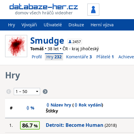
domov všech hráčů videoher
Hry
Vývojáři
Uživatelé
Diskuze
Herní výzva
Smudge
2457
Tomáš
• 38 let • ČR - kraj Jihočeský
Profil
Hry
232
Komentáře
3
Přátelé
1
Achiev
Hry
Název hry
(
Rok vydání
)
#
%
Štítky
86.7
Detroit: Become Human
1.
(2018)