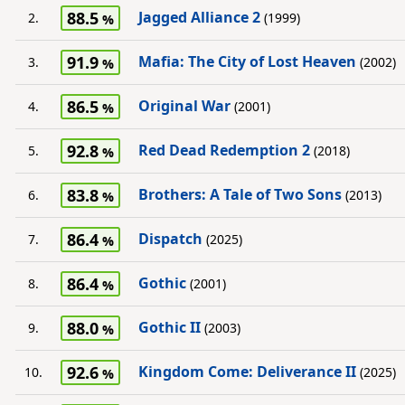
88.5
Jagged Alliance 2
2.
(1999)
91.9
Mafia: The City of Lost Heaven
3.
(2002)
86.5
Original War
4.
(2001)
92.8
Red Dead Redemption 2
5.
(2018)
83.8
Brothers: A Tale of Two Sons
6.
(2013)
86.4
Dispatch
7.
(2025)
86.4
Gothic
8.
(2001)
88.0
Gothic II
9.
(2003)
92.6
Kingdom Come: Deliverance II
10.
(2025)