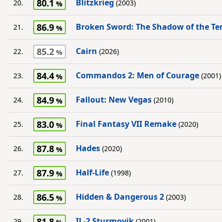
80.1
Blitzkrieg
20.
(2003)
86.9
Broken Sword: The Shadow of the Te
21.
85.2
Cairn
22.
(2026)
84.4
Commandos 2: Men of Courage
23.
(2001)
84.9
Fallout: New Vegas
24.
(2010)
83.0
Final Fantasy VII Remake
25.
(2020)
87.8
Hades
26.
(2020)
87.9
Half-Life
27.
(1998)
86.5
Hidden & Dangerous 2
28.
(2003)
81.8
IL-2 Sturmovik
29.
(2001)