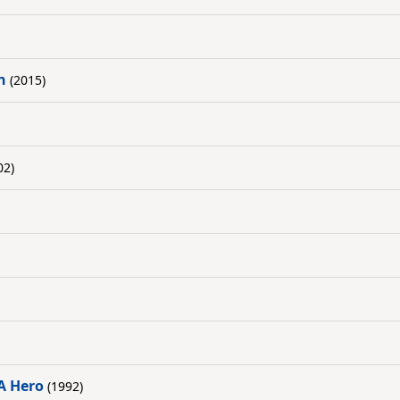
n
(2015)
02)
 A Hero
(1992)