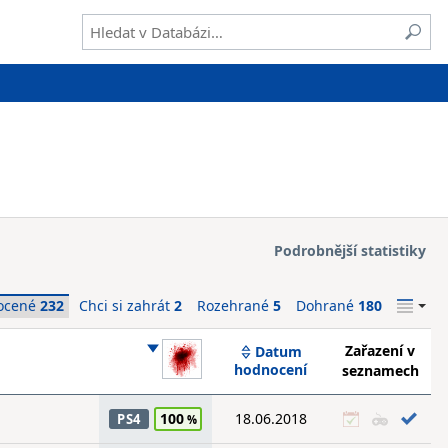
Podrobnější statistiky
ocené
232
Chci si zahrát
2
Rozehrané
5
Dohrané
180
Zařazení v
Datum
hodnocení
seznamech
100
18.06.2018
PS4