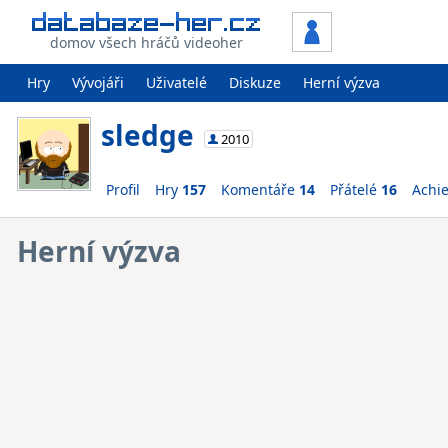
domov všech hráčů videoher
Hry
Vývojáři
Uživatelé
Diskuze
Herní výzva
sledge
2010
Profil
Hry
157
Komentáře
14
Přátelé
16
Achi
Herní výzva