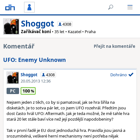
Shoggot
4308
Zaříkávač koní
• 35 let • Kazatel • Praha
Komentář
Přejít na komentáře
UFO: Enemy Unknown
Shoggot
4308
Dohráno
20.05.2013 12:36
100
PC
Nejsem jeden z těch, co by si pamatoval, jak se hra šířila na
disketách. Je to sotva pár let, co jsem UFO rozehrál. Předtím jsou
dost často hrál UFO: Aftermath. Jak je teda možné, že mě tahle hra
stará 20 let stále baví více než její pozdější napodobeniny?
Tak v první řadě je EU dost jednoduchá hra. Pravidla jsou jasná a
srozumitelná, veškeré herní mechanismy není potřeba nějak