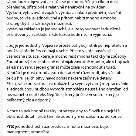
sáhodlouze objevovat a snažit se pochopit. Vše je celkem dost
přehledné, přístupné a relativně nenáročné na ovládání.
Výzkum, vybavování vojáků, výroba a nákup předmětu, stavění
budov, to vše je jednoduché a přitom nabízí mnoho a mnoho
strategických a taktických možností.
Výstavba základen je jednoduchá, ale lze vybudovat řadu různě
orientovaných základen, kde každá bude něčím vyjímečná.
I boj je jednoduchý. Vojáci se prostě pohybují, střílí po nepřátelích a
používají předměty co mají u sebe. Přesto ve hře nastávají
všemožné situace, které je možno řešit mnoha taktickými způsoby
Zbraní ani výzbroje obecně není nijak závratně mnoho, ale v boji pak
záleží na všem. I jeden granát může zcela rozhodnout situaci.
Nepřátel je dost druhů a jsou dostatečně různorodí, aby vás táhli
celou hru. Jejich pitvy navíc odhalí některé zajímavé detaily.
Přes grafickou zastaralost dokáže hra svým výtvarným zpracováním
a jednoduchou hudbou vytvořit atmosféru neustálého ohrožení od
neznámého nepřítele. Nepřítele, který přišel z vesmíru, který je
nelítostný, zlý a odporný.
A chce to pak hodně taktiky i strategie aby to člověk na nejtěžší
obtížnost dotáhl proti těmhle odporným emzákům až do konce.
Pro:
jednoduchost, různorodost, mnoho možností, boje,
managment, atmosféra