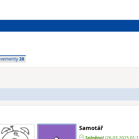
evementy
28
Samotář
Splněno!
(26.03.2025 01:1