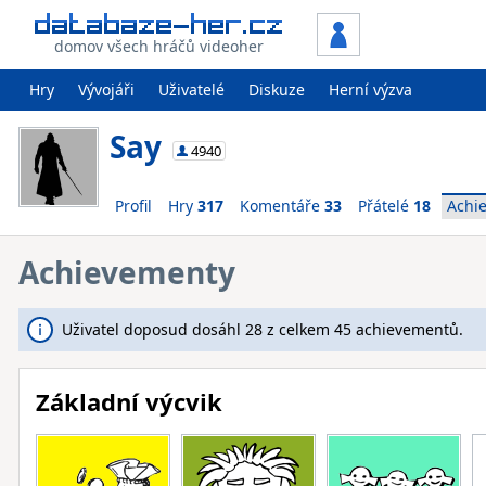
domov všech hráčů videoher
Hry
Vývojáři
Uživatelé
Diskuze
Herní výzva
Say
4940
Profil
Hry
317
Komentáře
33
Přátelé
18
Achi
Achievementy
Uživatel doposud dosáhl 28 z celkem 45 achievementů.
Základní výcvik