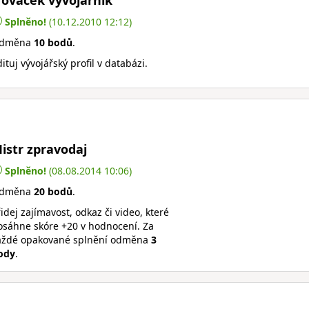
ováček vývojářník
Splněno!
(10.12.2010 12:12)
dměna
10 bodů
.
ituj vývojářský profil v databázi.
istr zpravodaj
Splněno!
(08.08.2014 10:06)
dměna
20 bodů
.
idej zajímavost, odkaz či video, které
osáhne skóre +20 v hodnocení. Za
aždé opakované splnění odměna
3
ody
.