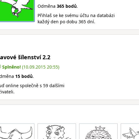
Odměna
365 bodů
.
Přihlaš se ke svému účtu na databázi
každý den po dobu 365 dní.
avové šílenství 2.2
Splněno!
(10.09.2015 20:55)
dměna
15 bodů
.
uď online společně s 59 dalšími
ivateli.