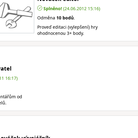
Splněno!
(24.06.2012 15:16)
Odměna
10 bodů
.
Proveď editaci (vylepšení) hry
ohodnocenou 3+ body.
atel
11 16:17)
entářům od
elů.