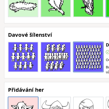
Davové šílenství
D
O
B
už
Přidávání her