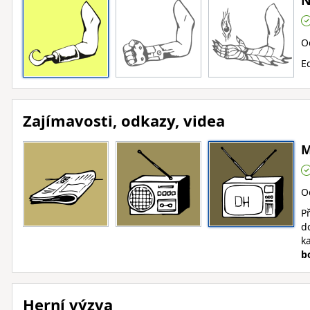
N
O
Ed
Zajímavosti, odkazy, videa
M
O
Př
d
k
b
Herní výzva