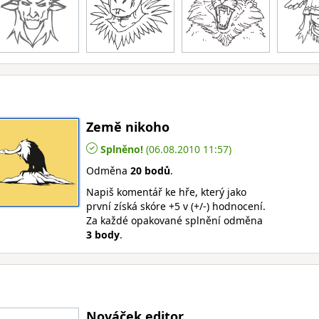
Země nikoho
Splněno!
(06.08.2010 11:57)
Odměna
20 bodů
.
Napiš komentář ke hře, který jako
první získá skóre +5 v (+/-) hodnocení.
Za každé opakované splnění odměna
3 body
.
Nováček editor