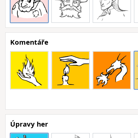
Komentáře
Úpravy her