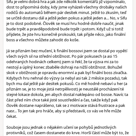
Sifu je velmi dobrá hra a jak zde několik komentářů již vzpomínalo,
dost to připomíná doby, kdy jsme vyházeli všechny drobáky našich
rodičů do automatů během pár desítek minut. Ještě to zkusím, teď
se určitě dostanu dál a ještě jeden pokus a ještě jeden a… No, v Sifu
je to dost podobné. Člověk se musí hru hodně dobře naučit, jinak
bude trpět a pravděpodobně bude trpět i potom. Když už si totiž
přijdete, že jste hru konečně prokoukli, tak přijde něco, jako finální
boss a všechno můžete zahodit do koše.
Já se přiznám bez mučení, k finální bossovi jsem se dostal po vypětí
všech svých sil na střední obtížnost. Po pár pokusech (a asi 15
odehraných hodinách celkem) jsem si řekl, že ta výzva mi za to
nestojí a úplný konec zbaběle dohraji na nižší obtížnost. Bohužel
skok v obtížnosti je opravdu enormní a pak byl finální boss zívačka.
Kdybych hru nehnal do výzvy (a nebyl asi tak 2 měsíce pozadu), tak
bych mu dal ještě pár desítek pokusů. Co mě hodně nebaví u her (a
přiznám se, je to moje jistá netrpělivost) je neustálé procházení té
stejné lokace dokola, jen abych dostal naklepáno od bosse. Navíc ta
část před ním chce také jisté soustředění a čas, takže když pak
člověk dostane naprášeno, tak se z motivace stává frustrace a pak
nasr… To jen tak pro hráče, aby si představili, co vás ve hře může
čekat.
Souboje jsou jednak o nějakém učení se pohybů jednotlivých
protivníků, což časem dostanete do krve. Horší částí může být to, že