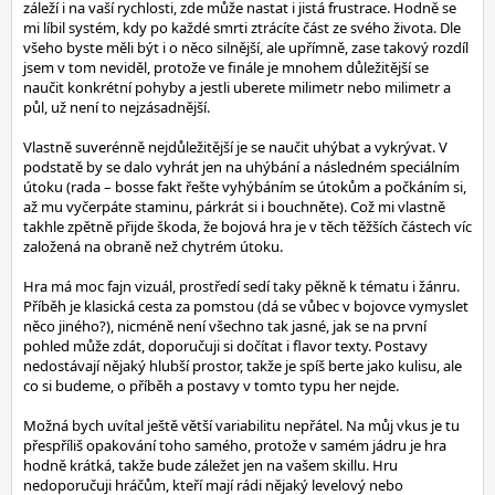
záleží i na vaší rychlosti, zde může nastat i jistá frustrace. Hodně se
mi líbil systém, kdy po každé smrti ztrácíte část ze svého života. Dle
všeho byste měli být i o něco silnější, ale upřímně, zase takový rozdíl
jsem v tom neviděl, protože ve finále je mnohem důležitější se
naučit konkrétní pohyby a jestli uberete milimetr nebo milimetr a
půl, už není to nejzásadnější.
Vlastně suverénně nejdůležitější je se naučit uhýbat a vykrývat. V
podstatě by se dalo vyhrát jen na uhýbání a následném speciálním
útoku (rada – bosse fakt řešte vyhýbáním se útokům a počkáním si,
až mu vyčerpáte staminu, párkrát si i bouchněte). Což mi vlastně
takhle zpětně přijde škoda, že bojová hra je v těch těžších částech víc
založená na obraně než chytrém útoku.
Hra má moc fajn vizuál, prostředí sedí taky pěkně k tématu i žánru.
Příběh je klasická cesta za pomstou (dá se vůbec v bojovce vymyslet
něco jiného?), nicméně není všechno tak jasné, jak se na první
pohled může zdát, doporučuji si dočítat i flavor texty. Postavy
nedostávají nějaký hlubší prostor, takže je spíš berte jako kulisu, ale
co si budeme, o příběh a postavy v tomto typu her nejde.
Možná bych uvítal ještě větší variabilitu nepřátel. Na můj vkus je tu
přespříliš opakování toho samého, protože v samém jádru je hra
hodně krátká, takže bude záležet jen na vašem skillu. Hru
nedoporučuji hráčům, kteří mají rádi nějaký levelový nebo