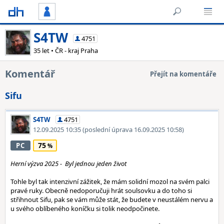
S4TW
4751
35 let • ČR - kraj Praha
Komentář
Přejít na komentáře
Sifu
S4TW
4751
12.09.2025 10:35
(poslední úprava 16.09.2025 10:58)
75
PC
Herní výzva 2025 - Byl jednou jeden život
Tohle byl tak intenzivní zážitek, že mám solidní mozol na svém palci
pravé ruky. Obecně nedoporučuji hrát soulsovku a do toho si
střihnout Sifu, pak se vám může stát, že budete v neustálém nervu a
u svého oblíbeného koníčku si tolik neodpočinete.