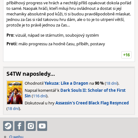
příběhový progress ve hrách a nechtějí příliš opakovat dokola pořád
to samé. Naopak hráči, kteří miluji hru ovládnout a dostat si její
mechaniky absolutně pod kůži, ti si budou pravděpodobně mlaskat.
Jednou za čas si rád takovou hru dám, ale o to je to utrpení větší,
protože je to právě jednou za čas…
Pro:
vizuál, nápad se stárnutím, soubojový systém
Proti:
málo progressu za hodně času, příběh, postavy
+16
S4TW naposledy…
Ohodnotil
Yakuza: Like a Dragon
na
90 %
(
18 dní
).
Napsal komentář k
Dark Souls II: Scholar of the First
Sin
(
116 dní
).
Diskutoval u hry
Assassin's Creed Black Flag Resynced
(
18 dní
).
O webu