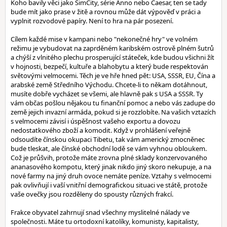
Koho bavily věci jako SimCity, série Anno nebo Caesar, ten se tady
bude mít jako prase v žitě a rovnou může dát výpověď v práci a
vyplnit rozvodové papíry. Není to hra na pár posezení.
Cílem každé mise v kampani nebo "nekonečné hry" ve volném
režimu je vybudovat na zaprděném karibském ostrově plném šutrů
a chýší z vlnitého plechu prosperující státeček, kde budou všichni žít
v hojnosti, bezpečí, kultuře a blahobytu a který bude respektován
světovými velmocemi. Těch je ve hře hned pět: USA, SSSR, EU, Čína a
arabské země Středního Východu. Chcete-li to někam dotáhnout,
musíte dobře vycházet se všemi, ale hlavně pak s USA a SSSR. Ty
vám občas pošlou nějakou tu finanční pomoc a nebo vás zadupe do
země jejich invazní armáda, pokud si je rozzlobíte. Na vašich vztazích
s velmocemi závisí i úspěšnost vašeho exportu a dovozu
nedostatkového zboží a komodit. Když v prohlášení veřejně
odsoudíte čínskou okupaci Tibetu, tak vám americký zmocněnec
bude tleskat, ale čínské obchodní lodě se vám vyhnou obloukem.
Což je průšvih, protože máte zrovna plné sklady konzervovaného
ananasového kompotu, který jinak nikdo jiný skoro nekupuje, a na
nové farmy na jiný druh ovoce nemáte peníze. Vztahy s velmocemi
pak ovlivňují i vaší vnitřní demografickou situaci ve státě, protože
vaše ovečky jsou rozděleny do spousty různých frakcí.
Frakce obyvatel zahrnují snad všechny myslitelné nálady ve
společnosti. Máte tu ortodoxní katolíky, komunisty, kapitalisty,