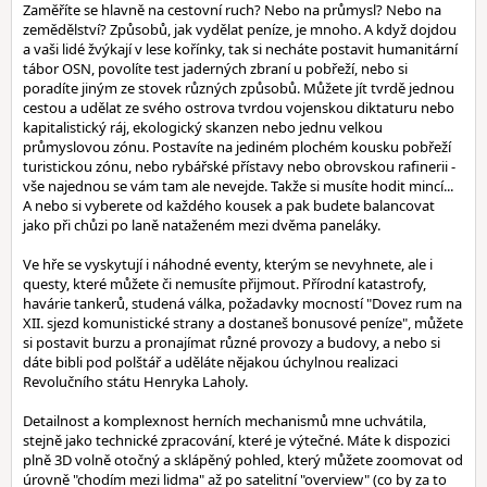
Zaměříte se hlavně na cestovní ruch? Nebo na průmysl? Nebo na
zemědělství? Způsobů, jak vydělat peníze, je mnoho. A když dojdou
a vaši lidé žvýkají v lese kořínky, tak si necháte postavit humanitární
tábor OSN, povolíte test jaderných zbraní u pobřeží, nebo si
poradíte jiným ze stovek různých způsobů. Můžete jít tvrdě jednou
cestou a udělat ze svého ostrova tvrdou vojenskou diktaturu nebo
kapitalistický ráj, ekologický skanzen nebo jednu velkou
průmyslovou zónu. Postavíte na jediném plochém kousku pobřeží
turistickou zónu, nebo rybářské přístavy nebo obrovskou rafinerii -
vše najednou se vám tam ale nevejde. Takže si musíte hodit mincí...
A nebo si vyberete od každého kousek a pak budete balancovat
jako při chůzi po laně nataženém mezi dvěma paneláky.
Ve hře se vyskytují i náhodné eventy, kterým se nevyhnete, ale i
questy, které můžete či nemusíte přijmout. Přírodní katastrofy,
havárie tankerů, studená válka, požadavky mocností "Dovez rum na
XII. sjezd komunistické strany a dostaneš bonusové peníze", můžete
si postavit burzu a pronajímat různé provozy a budovy, a nebo si
dáte bibli pod polštář a uděláte nějakou úchylnou realizaci
Revolučního státu Henryka Laholy.
Detailnost a komplexnost herních mechanismů mne uchvátila,
stejně jako technické zpracování, které je výtečné. Máte k dispozici
plně 3D volně otočný a sklápěný pohled, který můžete zoomovat od
úrovně "chodím mezi lidma" až po satelitní "overview" (co by za to