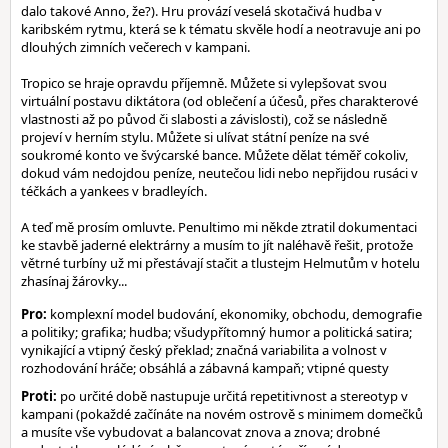
dalo takové Anno, že?). Hru provází veselá skotačivá hudba v
karibském rytmu, která se k tématu skvěle hodí a neotravuje ani po
dlouhých zimních večerech v kampani.
Tropico se hraje opravdu příjemně. Můžete si vylepšovat svou
virtuální postavu diktátora (od oblečení a účesů, přes charakterové
vlastnosti až po původ či slabosti a závislosti), což se následně
projeví v herním stylu. Můžete si ulívat státní peníze na své
soukromé konto ve švýcarské bance. Můžete dělat téměř cokoliv,
dokud vám nedojdou peníze, neutečou lidi nebo nepřijdou rusáci v
téčkách a yankees v bradleyích.
A teď mě prosím omluvte. Penultimo mi někde ztratil dokumentaci
ke stavbě jaderné elektrárny a musím to jít naléhavě řešit, protože
větrné turbíny už mi přestávají stačit a tlustejm Helmutům v hotelu
zhasínaj žárovky...
Pro:
komplexní model budování, ekonomiky, obchodu, demografie
a politiky; grafika; hudba; všudypřítomný humor a politická satira;
vynikající a vtipný český překlad; značná variabilita a volnost v
rozhodování hráče; obsáhlá a zábavná kampaň; vtipné questy
Proti:
po určité době nastupuje určitá repetitivnost a stereotyp v
kampani (pokaždé začínáte na novém ostrově s minimem domečků
a musíte vše vybudovat a balancovat znova a znova; drobné