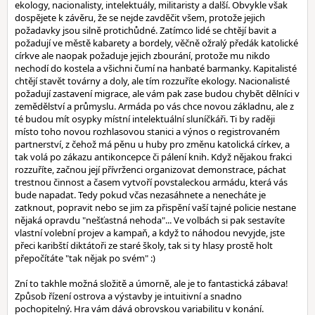
ekology, nacionalisty, intelektuály, militaristy a další. Obvykle však
dospějete k závěru, že se nejde zavděčit všem, protože jejich
požadavky jsou silně protichůdné. Zatímco lidé se chtějí bavit a
požadují ve městě kabarety a bordely, věčně ožralý předák katolické
církve ale naopak požaduje jejich zbourání, protože mu nikdo
nechodí do kostela a všichni čumí na hanbaté barmanky. Kapitalisté
chtějí stavět továrny a doly, ale tím rozzuříte ekology. Nacionalisté
požadují zastavení migrace, ale vám pak zase budou chybět dělníci v
zemědělství a průmyslu. Armáda po vás chce novou základnu, ale z
té budou mít osypky místní intelektuální sluníčkáři. Ti by raději
místo toho novou rozhlasovou stanici a výnos o registrovaném
partnerství, z čehož má pěnu u huby pro změnu katolická církev, a
tak volá po zákazu antikoncepce či pálení knih. Když nějakou frakci
rozzuříte, začnou její přívrženci organizovat demonstrace, páchat
trestnou činnost a časem vytvoří povstaleckou armádu, která vás
bude napadat. Tedy pokud včas nezasáhnete a nenecháte je
zatknout, popravit nebo se jim za přispění vaší tajné policie nestane
nějaká opravdu "nešťastná nehoda"... Ve volbách si pak sestavíte
vlastní volební projev a kampaň, a když to náhodou nevyjde, jste
přeci karibští diktátoři ze staré školy, tak si ty hlasy prostě holt
přepočítáte "tak nějak po svém" :)
Zní to takhle možná složitě a úmorně, ale je to fantastická zábava!
Způsob řízení ostrova a výstavby je intuitivní a snadno
pochopitelný. Hra vám dává obrovskou variabilitu v konání.