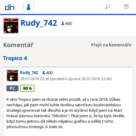
Rudy_742
400
Komentář
Přejít na komentáře
Tropico 4
Rudy_742
400
28.07.2018 22:36
(poslední úprava 28.07.2018 22:46)
90
PC
K sérii Tropico jsem se dostal velmi pozdě, až v roce 2018. Vůbec
nechápu, jak jsem mohl tuhle skvělou satirickou budovatelskou
strategii ignorovat tak dlouho a je mi stydno! Když jsem na Atari
hrával slavnou textovku "Diktátor", říkal jsem si, že by bylo skvělé,
když tomu jednou dá někdo nějakou grafiku a udělá z toho
plnotučnou strategii. A stalo se.