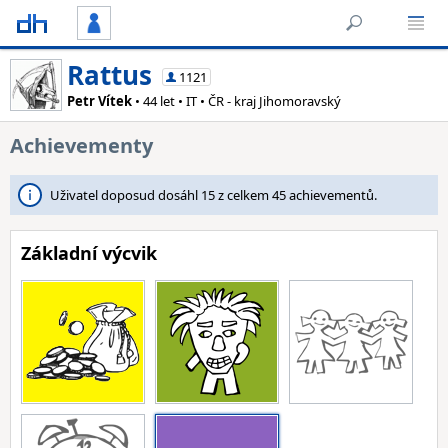
Rattus
1121
Petr Vítek
• 44 let • IT • ČR - kraj Jihomoravský
Achievementy
Uživatel doposud dosáhl 15 z celkem 45 achievementů.
Základní výcvik