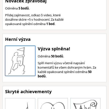
Nováček zpravodaj
Odměna
5 bodů
.
Přidej zajímavost, odkaz či video, které
dosáhne skóre +5 v hodnocení. Za každé
opakované splnění odměna
1 bod
.
Herní výzva
Výzva splněna!
Odměna
50 bodů
.
Splň Herní výzvu včetně napsání
komentářů ke všem dohraným hrám. Za
každé opakované splnění odměna
50
bodů
.
Skryté achievementy