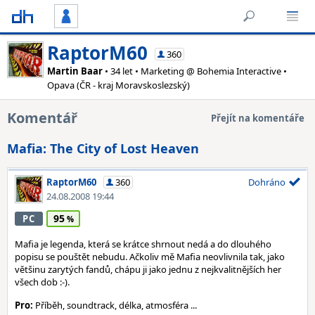
RaptorM60
360
Martin Baar
• 34 let • Marketing @ Bohemia Interactive •
Opava (ČR - kraj Moravskoslezský)
Komentář
Přejít na komentáře
Mafia: The City of Lost Heaven
RaptorM60
360
Dohráno
24.08.2008 19:44
95
PC
Mafia je legenda, která se krátce shrnout nedá a do dlouhého
popisu se pouštět nebudu. Ačkoliv mě Mafia neovlivnila tak, jako
většinu zarytých fandů, chápu ji jako jednu z nejkvalitnějších her
všech dob :-).
Pro:
Příběh, soundtrack, délka, atmosféra ...