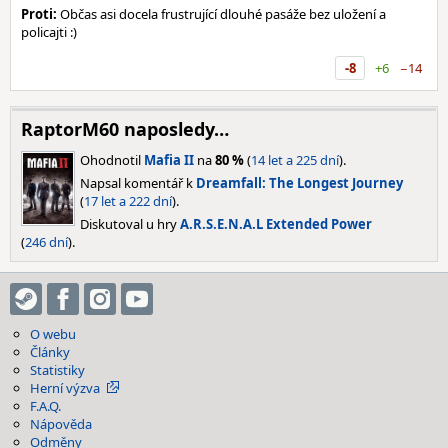
Proti:
Občas asi docela frustrující dlouhé pasáže bez uložení a
policajti :)
-8
+6
−14
RaptorM60 naposledy…
Ohodnotil
Mafia II
na
80 %
(
14 let a 225 dní
).
Napsal komentář k
Dreamfall: The Longest Journey
(
17 let a 222 dní
).
Diskutoval u hry
A.R.S.E.N.A.L Extended Power
(
246 dní
).
O webu
Články
Statistiky
Herní výzva
F.A.Q.
Nápověda
Odměny