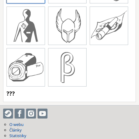
???
O webu
Články
Statistiky