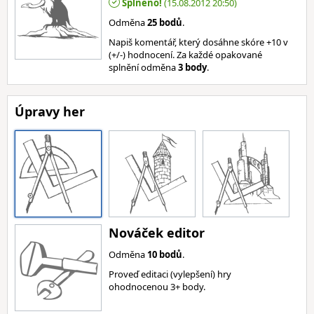
Splněno!
(15.08.2012 20:50)
Odměna
25 bodů
.
Napiš komentář, který dosáhne skóre +10 v
(+/-) hodnocení. Za každé opakované
splnění odměna
3 body
.
Úpravy her
Nováček editor
Odměna
10 bodů
.
Proveď editaci (vylepšení) hry
ohodnocenou 3+ body.