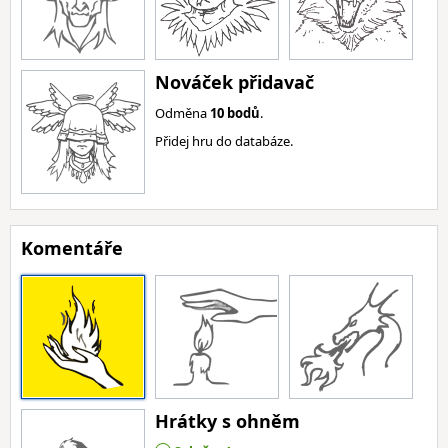
Nováček přidavač
Odměna
10 bodů
.
Přidej hru do databáze.
Komentáře
Hrátky s ohněm