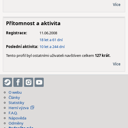
Více
Přítomnost a aktivita
Registrace:
11.06.2008
18 let a 61 dní
Poslední aktivita:
10 let a 244 dní
Tento profil byl ostatními uživateli navštíven celkem
127 krát
.
Více
O webu
Články
Statistiky
Herní výzva
F.A.Q.
Nápověda
Odměny