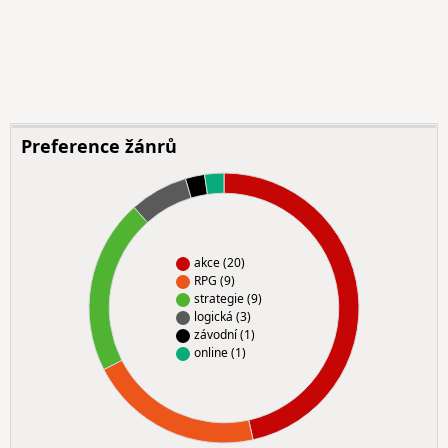
Preference žánrů
akce (20)
RPG (9)
strategie (9)
logická (3)
závodní (1)
online (1)