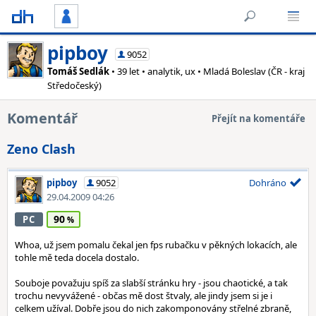
pipboy
9052
Tomáš Sedlák
• 39 let • analytik, ux • Mladá Boleslav (ČR - kraj
Středočeský)
Komentář
Přejít na komentáře
Zeno Clash
pipboy
9052
Dohráno
29.04.2009 04:26
90
PC
Whoa, už jsem pomalu čekal jen fps rubačku v pěkných lokacích, ale
tohle mě teda docela dostalo.
Souboje považuju spíš za slabší stránku hry - jsou chaotické, a tak
trochu nevyvážené - občas mě dost štvaly, ale jindy jsem si je i
celkem užíval. Dobře jsou do nich zakomponovány střelné zbraně,