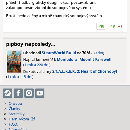
příběh, hudba, grafický design lokací, postav, zbraní,
zakomponování zbraní do soubojového systému
Proti:
nedoladěný a mírně chaotický soubojový systém
+18
+19
−1
pipboy naposledy…
Ohodnotil
SteamWorld Build
na
70 %
(
39 dní
).
Napsal komentář k
Momodora: Moonlit Farewell
(
1 rok a 220 dní
).
Diskutoval u hry
S.T.A.L.K.E.R. 2: Heart of Chornobyl
(
1 rok a 115 dní
).
O webu
Články
Statistiky
Herní výzva
F.A.Q.
Nápověda