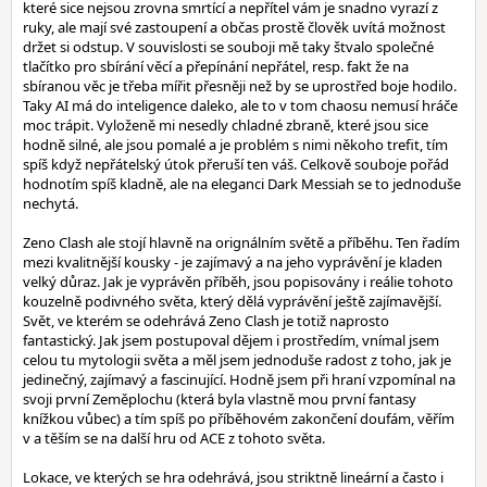
které sice nejsou zrovna smrtící a nepřítel vám je snadno vyrazí z
ruky, ale mají své zastoupení a občas prostě člověk uvítá možnost
držet si odstup. V souvislosti se souboji mě taky štvalo společné
tlačítko pro sbírání věcí a přepínání nepřátel, resp. fakt že na
sbíranou věc je třeba mířit přesněji než by se uprostřed boje hodilo.
Taky AI má do inteligence daleko, ale to v tom chaosu nemusí hráče
moc trápit. Vyloženě mi nesedly chladné zbraně, které jsou sice
hodně silné, ale jsou pomalé a je problém s nimi někoho trefit, tím
spíš když nepřátelský útok přeruší ten váš. Celkově souboje pořád
hodnotím spíš kladně, ale na eleganci Dark Messiah se to jednoduše
nechytá.
Zeno Clash ale stojí hlavně na orignálním světě a příběhu. Ten řadím
mezi kvalitnější kousky - je zajímavý a na jeho vyprávění je kladen
velký důraz. Jak je vyprávěn příběh, jsou popisovány i reálie tohoto
kouzelně podivného světa, který dělá vyprávění ještě zajímavější.
Svět, ve kterém se odehrává Zeno Clash je totiž naprosto
fantastický. Jak jsem postupoval dějem i prostředím, vnímal jsem
celou tu mytologii světa a měl jsem jednoduše radost z toho, jak je
jedinečný, zajímavý a fascinující. Hodně jsem při hraní vzpomínal na
svoji první Zeměplochu (která byla vlastně mou první fantasy
knížkou vůbec) a tím spíš po příběhovém zakončení doufám, věřím
v a těším se na další hru od ACE z tohoto světa.
Lokace, ve kterých se hra odehrává, jsou striktně lineární a často i