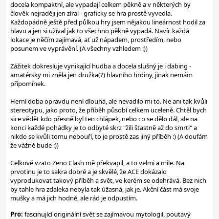
docela kompaktní, ale vypadají celkem pěkně a v některých by
člověk nejraději jen zíral - graficky se hra prostě vyvedla.
Každopádně ještě před půlkou hry jsem nějakou lineárnost hodil za
hlavu a jen si užíval jak to všechno pěkně vypadá. Navíc každá
lokace je něčím zajímavá, ať už nápadem, prostředím, nebo
posunem ve vyprávění. (A všechny vzhledem :))
Zážitek dokresluje vynikající hudba a docela slušný je i dabing -
amatérsky mi zněla jen družka(?) hlavního hrdiny, jinak nemám
připomínek.
Herní doba opravdu není dlouhá, ale nevadilo mi to. Ne ani tak kvůli
stereotypu, jako proto, že příběh působí celkem uceleně. Chtěl bych
sice vědět kdo přesně byl ten chlápek, nebo co se dělo dál, ale na
konci každé pohádky je to odbyté skrz "žili šťastně až do smrti" a
nikdo se kvůli tomu nebouří, to je prostě zas jiný příběh :) (A doufám
že vážně bude :))
Celkově vzato Zeno Clash mě překvapil, a to velmi a mile. Na
prvotinu je to sakra dobré a je skvělé, že ACE dokázalo
vyprodukovat takový příběh a svět, ve kerém se odehrává. Bez nich
by tahle hra zdaleka nebyla tak úžasná, jak je. Akční část má svoje
mušky a má jich hodně, ale rád je odpustím.
Pro:
fascinující originální svět se zajímavou mytologií, poutavý