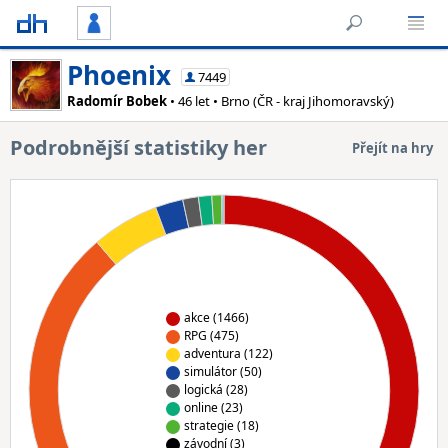
Phoenix
7449
Radomír Bobek
• 46 let • Brno (ČR - kraj Jihomoravský)
Podrobnější statistiky her
Přejít na hry
akce (1466)
RPG (475)
adventura (122)
simulátor (50)
logická (28)
online (23)
strategie (18)
závodní (3)