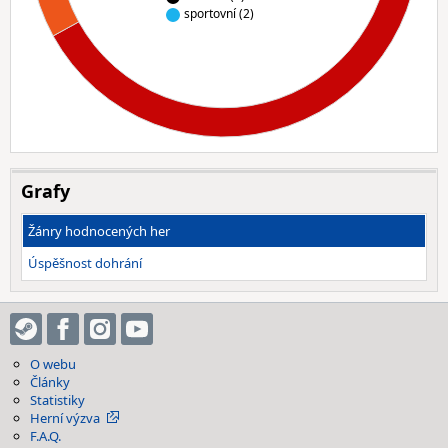
sportovní (2)
Grafy
Žánry hodnocených her
Úspěšnost dohrání
O webu
Články
Statistiky
Herní výzva
F.A.Q.