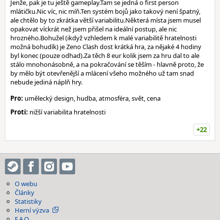
Jenže, pak je tu ještě gameplay.Tam se jedná o first person
mlátičku.Nic víc, nic míň.Ten systém bojů jako takový není špatný,
ale chtělo by to zkrátka větší variabilitu.Některá místa jsem musel
opakovat víckrát než jsem přišel na ideální postup, ale nic
hrozného.Bohužel (ikdyž vzhledem k malé variabilitě hratelnosti
možná bohudík) je Zeno Clash dost krátká hra, za nějaké 4 hodiny
byl konec (pouze odhad).Za těch 8 eur kolik jsem za hru dal to ale
stálo mnohonásobně, a na pokračování se těším - hlavně proto, že
by mělo být otevřenější a mlácení všeho možného už tam snad
nebude jediná náplň hry.
Pro:
umělecký design, hudba, atmosféra, svět, cena
Proti:
nižší variabilita hratelnosti
+22
O webu
Články
Statistiky
Herní výzva
F.A.Q.