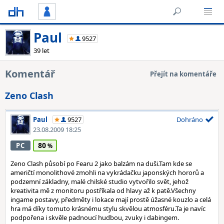
Paul
9527
39 let
Komentář
Přejít na komentáře
Zeno Clash
Paul
9527
Dohráno
23.08.2009 18:25
80
PC
Zeno Clash působí po Fearu 2 jako balzám na duši.Tam kde se
američtí monolithové zmohli na vykrádačku japonských hororů a
podzemní základny, malé chilské studio vytvořilo svět, jehož
kreativita mě z monitoru postříkala od hlavy až k patě.Všechny
ingame postavy, předměty i lokace mají prostě úžasné kouzlo a celá
hra má díky tomuto krásnému stylu skvělou atmosféru.Ta je navíc
podpořena i skvěle padnoucí hudbou, zvuky i dabingem.