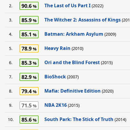
90.6
The Last of Us Part I
2.
(2022)
85.9
The Witcher 2: Assassins of Kings
3.
(201
85.1
Batman: Arkham Asylum
4.
(2009)
78.9
Heavy Rain
5.
(2010)
85.3
Ori and the Blind Forest
6.
(2015)
82.9
BioShock
7.
(2007)
79.4
Mafia: Definitive Edition
8.
(2020)
71.5
NBA 2K16
9.
(2015)
85.6
South Park: The Stick of Truth
10.
(2014)