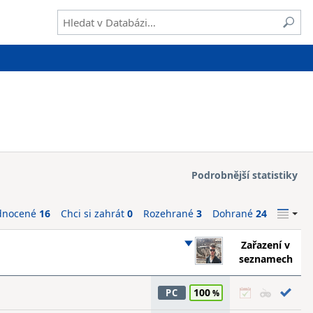
Podrobnější statistiky
dnocené
16
Chci si zahrát
0
Rozehrané
3
Dohrané
24
Zařazení v
seznamech
100
PC