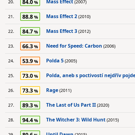
84.0
Mass Effect
20.
(2007)
88.8
Mass Effect 2
21.
(2010)
84.7
Mass Effect 3
22.
(2012)
66.3
Need for Speed: Carbon
23.
(2006)
53.9
Polda 5
24.
(2005)
73.0
Polda, aneb s poctivostí nejdřív pojd
25.
73.3
Rage
26.
(2011)
89.3
The Last of Us Part II
27.
(2020)
94.4
The Witcher 3: Wild Hunt
28.
(2015)
80.6
Until Dawn
29.
(2015)