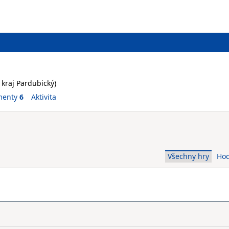
- kraj Pardubický)
menty
6
Aktivita
Všechny hry
Ho