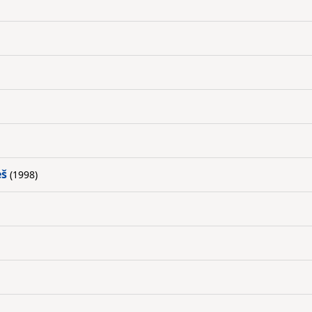
eš
(1998)