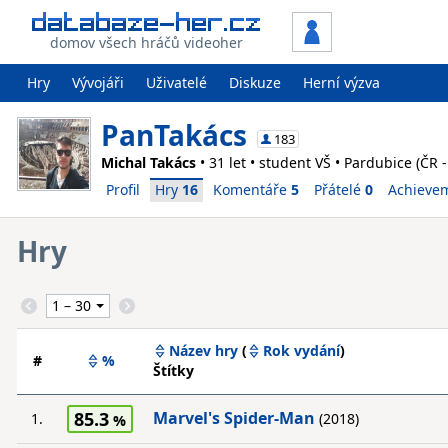
domov všech hráčů videoher
Hry
Vývojáři
Uživatelé
Diskuze
Herní výzva
PanTakács
183
Michal Takács
• 31 let • student VŠ • Pardubice (ČR 
Profil
Hry
16
Komentáře
5
Přátelé
0
Achieve
Hry
Název hry
(
Rok vydání
)
#
%
Štítky
85.3
Marvel's Spider-Man
1.
(2018)