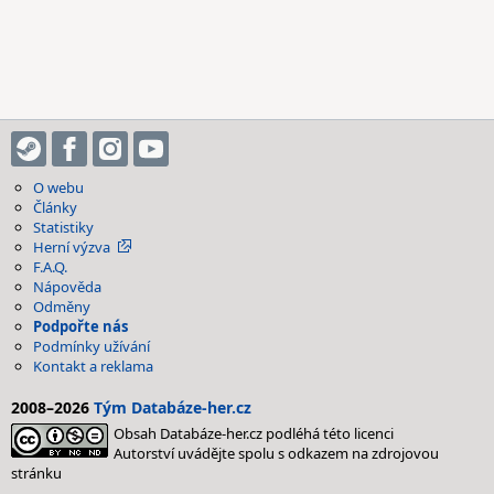
O webu
Články
Statistiky
Herní výzva
F.A.Q.
Nápověda
Odměny
Podpořte nás
Podmínky užívání
Kontakt a reklama
2008–2026
Tým Databáze-her.cz
Obsah Databáze-her.cz podléhá této licenci
Autorství uvádějte spolu s odkazem na zdrojovou
stránku