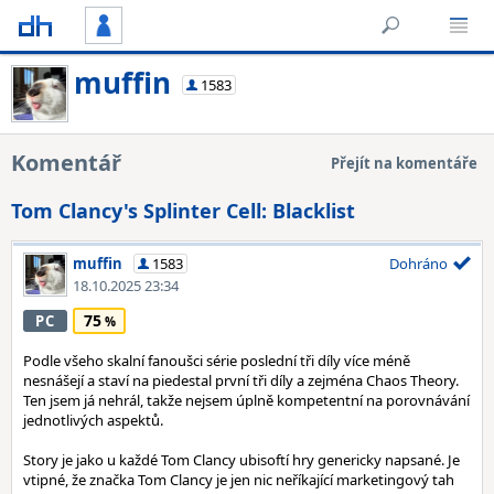
muffin
1583
Komentář
Přejít na komentáře
Tom Clancy's Splinter Cell: Blacklist
muffin
1583
Dohráno
18.10.2025 23:34
75
PC
Podle všeho skalní fanoušci série poslední tři díly více méně
nesnášejí a staví na piedestal první tři díly a zejména Chaos Theory.
Ten jsem já nehrál, takže nejsem úplně kompetentní na porovnávání
jednotlivých aspektů.
Story je jako u každé Tom Clancy ubisoftí hry genericky napsané. Je
vtipné, že značka Tom Clancy je jen nic neříkající marketingový tah