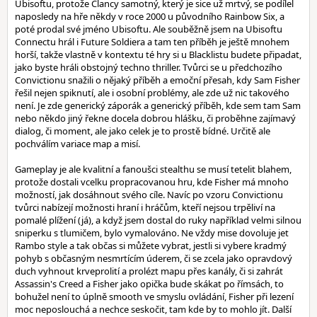
Ubisoftu, protože Clancy samotný, který je sice už mrtvý, se podílel
naposledy na hře někdy v roce 2000 u původního Rainbow Six, a
poté prodal své jméno Ubisoftu. Ale souběžně jsem na Ubisoftu
Connectu hrál i Future Soldiera a tam ten příběh je ještě mnohem
horší, takže vlastně v kontextu té hry si u Blacklistu budete připadat,
jako byste hráli obstojný techno thriller. Tvůrci se u předchozího
Convictionu snažili o nějaký příběh a emoční přesah, kdy Sam Fisher
řešil nejen spiknutí, ale i osobní problémy, ale zde už nic takového
není. Je zde generický záporák a generický příběh, kde sem tam Sam
nebo někdo jiný řekne docela dobrou hlášku, či proběhne zajímavý
dialog, či moment, ale jako celek je to prostě bídné. Určitě ale
pochválím variace map a misí.
Gameplay je ale kvalitní a fanoušci stealthu se musí tetelit blahem,
protože dostali vcelku propracovanou hru, kde Fisher má mnoho
možností, jak dosáhnout svého cíle. Navíc po vzoru Convictionu
tvůrci nabízejí možnosti hraní i hráčům, kteří nejsou trpěliví na
pomalé plížení (já), a když jsem dostal do ruky například velmi silnou
sniperku s tlumičem, bylo vymalováno. Ne vždy mise dovoluje jet
Rambo style a tak občas si můžete vybrat, jestli si vybere kradmý
pohyb s občasným nesmrtícím úderem, či se zcela jako opravdový
duch vyhnout krveprolití a prolézt mapu přes kanály, či si zahrát
Assassin's Creed a Fisher jako opička bude skákat po římsách, to
bohužel není to úplně smooth ve smyslu ovládání, Fisher při lezení
moc neposlouchá a nechce seskočit, tam kde by to mohlo jít. Další