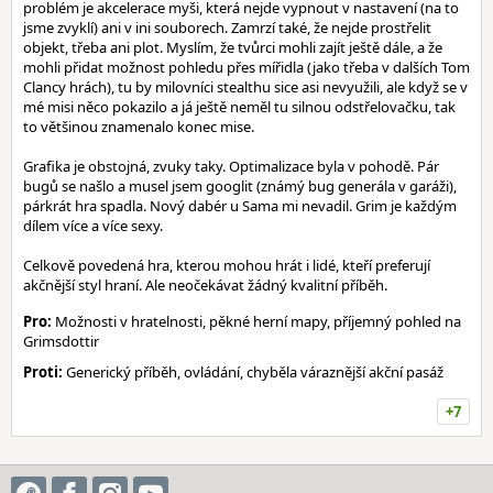
problém je akcelerace myši, která nejde vypnout v nastavení (na to
jsme zvyklí) ani v ini souborech. Zamrzí také, že nejde prostřelit
objekt, třeba ani plot. Myslím, že tvůrci mohli zajít ještě dále, a že
mohli přidat možnost pohledu přes mířidla (jako třeba v dalších Tom
Clancy hrách), tu by milovníci stealthu sice asi nevyužili, ale když se v
mé misi něco pokazilo a já ještě neměl tu silnou odstřelovačku, tak
to většinou znamenalo konec mise.
Grafika je obstojná, zvuky taky. Optimalizace byla v pohodě. Pár
bugů se našlo a musel jsem googlit (známý bug generála v garáži),
párkrát hra spadla. Nový dabér u Sama mi nevadil. Grim je každým
dílem více a více sexy.
Celkově povedená hra, kterou mohou hrát i lidé, kteří preferují
akčnější styl hraní. Ale neočekávat žádný kvalitní příběh.
Pro:
Možnosti v hratelnosti, pěkné herní mapy, příjemný pohled na
Grimsdottir
Proti:
Generický příběh, ovládání, chyběla váraznější akční pasáž
+7