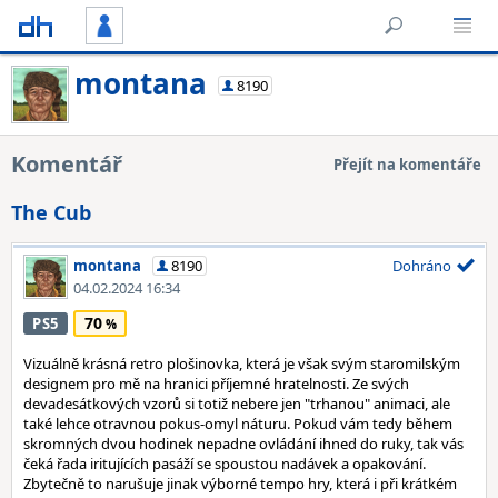
montana
8190
Komentář
Přejít na komentáře
The Cub
montana
8190
Dohráno
04.02.2024 16:34
70
PS5
Vizuálně krásná retro plošinovka, která je však svým staromilským
designem pro mě na hranici příjemné hratelnosti. Ze svých
devadesátkových vzorů si totiž nebere jen "trhanou" animaci, ale
také lehce otravnou pokus-omyl náturu. Pokud vám tedy během
skromných dvou hodinek nepadne ovládání ihned do ruky, tak vás
čeká řada iritujících pasáží se spoustou nadávek a opakování.
Zbytečně to narušuje jinak výborné tempo hry, která i při krátkém