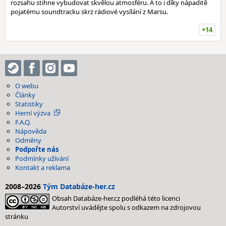
rozsahu stihne vybudovat skvělou atmosféru. A to i díky nápaditě
pojatému soundtracku skrz rádiové vysílání z Marsu.
+14
O webu
Články
Statistiky
Herní výzva
F.A.Q.
Nápověda
Odměny
Podpořte nás
Podmínky užívání
Kontakt a reklama
2008–2026
Tým Databáze-her.cz
Obsah Databáze-her.cz podléhá této licenci
Autorství uvádějte spolu s odkazem na zdrojovou
stránku