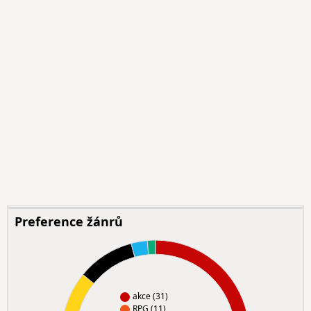
Preference žánrů
akce (31)
RPG (11)