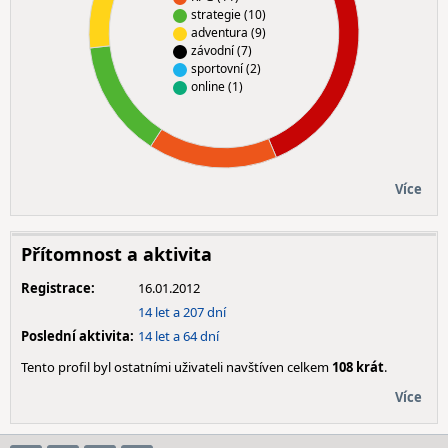
strategie (10)
adventura (9)
závodní (7)
sportovní (2)
online (1)
Více
Přítomnost a aktivita
Registrace:
16.01.2012
14 let a 207 dní
Poslední aktivita:
14 let a 64 dní
Tento profil byl ostatními uživateli navštíven celkem
108 krát
.
Více