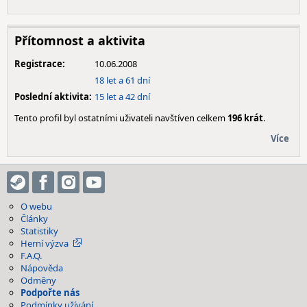
Přítomnost a aktivita
Registrace:
10.06.2008
18 let a 61 dní
Poslední aktivita:
15 let a 42 dní
Tento profil byl ostatními uživateli navštíven celkem
196 krát
.
Více
O webu
Články
Statistiky
Herní výzva
F.A.Q.
Nápověda
Odměny
Podpořte nás
Podmínky užívání