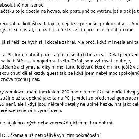
 absolutně non-sense.
 začátku to je docela na hovno, ale postupně se vytrénuješ a pak je 
rénoval na kolbišti v Ratajich, nějak se pokoušel prokousat a….. A n
k jsem se nasral, smazal to a řekl si, ze to proste asi není pro mě.
já si řekl, ze bych si ji docela zahrál. Ale proč, když mi nesla ani ta
ji z PS storu, nahrál pozici a pustil se do toho znova. Dělal jsem ved
 na kolbiště a…. A najednou to šlo. Začal jsem vyhrávat souboje,
udělané alchymie (a díky ni měl tunu lektvarů které mi hru ještě ví
skou chutí dělal kazdy quest tak, ze když jsem nebyl moc spokojený
 znova trochu jinak.
hry zamiloval, mám tam kolem 200 hodin a nemůžu se dočkat dvojky
izuálně až tak pěkná jako ta na PC. Je videt ze předchozí generace 
S5 není, ale i když jsou některé detaily ne úplně hezké, hra jako ce
eré scenérie vám vyrazí dech.
ale nijak hrozných nebo znemožňujících mi hru dohrát.
 i DLCčkama a už netrpělivě vyhlizim pokračování.