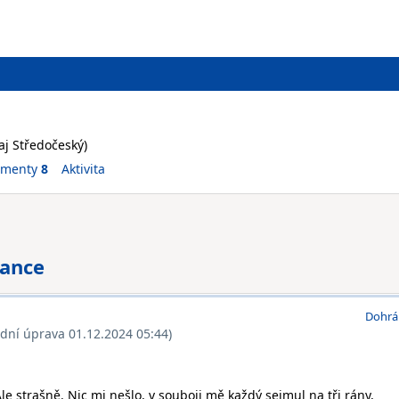
raj Středočeský)
ementy
8
Aktivita
rance
Dohrá
ední úprava 01.12.2024 05:44)
le strašně. Nic mi nešlo, v souboji mě každý sejmul na tři rány,