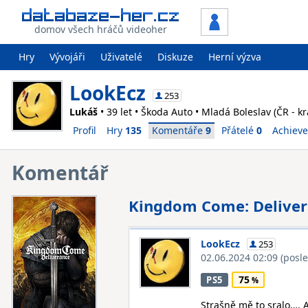
domov všech hráčů videoher
Hry
Vývojáři
Uživatelé
Diskuze
Herní výzva
LookEcz
253
Lukáš
• 39 let • Škoda Auto • Mladá Boleslav (ČR - k
Profil
Hry
135
Komentáře
9
Přátelé
0
Achiev
Komentář
Kingdom Come: Delive
LookEcz
253
02.06.2024 02:09
(posl
75
PS5
Strašně mě to sralo…. A