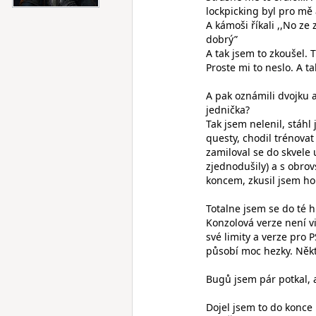
lockpicking byl pro mě
A kámoši říkali ,,No ze
dobrý”
A tak jsem to zkoušel. T
Proste mi to neslo. A ta
A pak oznámili dvojku a 
jednička?
Tak jsem nelenil, stáhl 
questy, chodil trénovat
zamiloval se do skvele 
zjednodušily) a s obrov
koncem, zkusil jsem ho
Totalne jsem se do té 
Konzolová verze není v
své limity a verze pro P
působí moc hezky. Někt
Bugů jsem pár potkal, 
Dojel jsem to do konce