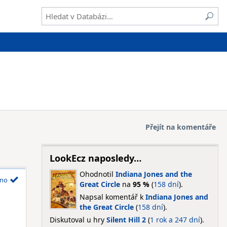
Přejít na komentáře
LookEcz naposledy…
Ohodnotil
Indiana Jones and the
no
Great Circle
na
95 %
(
158 dní
).
Napsal komentář k
Indiana Jones and
the Great Circle
(
158 dní
).
Diskutoval u hry
Silent Hill 2
(
1 rok a 247 dní
).