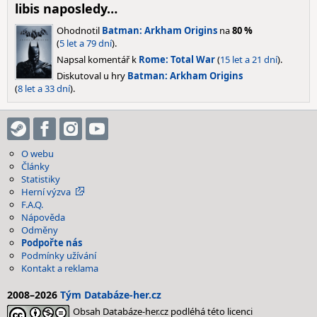
libis naposledy…
Ohodnotil
Batman: Arkham Origins
na
80 %
(
5 let a 79 dní
).
Napsal komentář k
Rome: Total War
(
15 let a 21 dní
).
Diskutoval u hry
Batman: Arkham Origins
(
8 let a 33 dní
).
O webu
Články
Statistiky
Herní výzva
F.A.Q.
Nápověda
Odměny
Podpořte nás
Podmínky užívání
Kontakt a reklama
2008–2026
Tým Databáze-her.cz
Obsah Databáze-her.cz podléhá této licenci