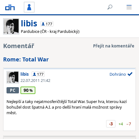
libis
177
Pardubice (ČR - kraj Pardubický)
Komentář
Přejít na komentáře
Rome: Total War
libis
177
Dohráno
22.07.2011 21:42
90
PC
Nejlepší a taky nejatmosferičtější Total War. Super hra, kterou kazí
bohužel dost špatná A.I. a pro delší hraní malá možnost správy
měst.
-3
+4
−7