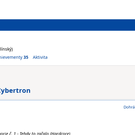
línský)
hievementy
35
Aktivita
Cybertron
Dohrá
orie č. 1 - Tehdy to začalo (Hardcore)