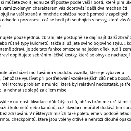
i můžete zvolit jednu ze tří postav podle vaší libosti, které plní úk
s vámi zvoleným charakterem vás doprovází další dva mechaničtí
 bojují na vaší straně a mnohde dokážou notně pomoci v zapelitých
 odvedou pozornost, což se hodí při soubojích s bossy, které vás če
u.
ujete pouze jednou zbraní, ale postupně se dají najít další zbraň
 nebo různé typy kulometů, takže si užijete svého bojového stylu. I k
tatně zdraví, je zde tato funkce omezena na jeden dílek, tudíž zem
draví doplňujete sebráním léčívé kostky, které se obvykle nacházejí
ule přecházet morfováním v podobu vozidla, které je vybaveno
, čehož lze využívat při postřelování vzdálenějších cílů nebo bossů.
měl trochu problém s municí, které byl relativní nedostatek. Je tř
i a nehnat se slepě za cílem mise.
vykle v nutnosti likvidace důležitých cílů, občas bráníme určitá mís
použití kulometů nebo kanónů, což likvidaci nepřátel dodává ten spr
 bez zdržování. V některých misích také poletujeme v podobě letadl
ormou checkpointů, které jsou voleny citlivě a nehrozí dlouhé opak