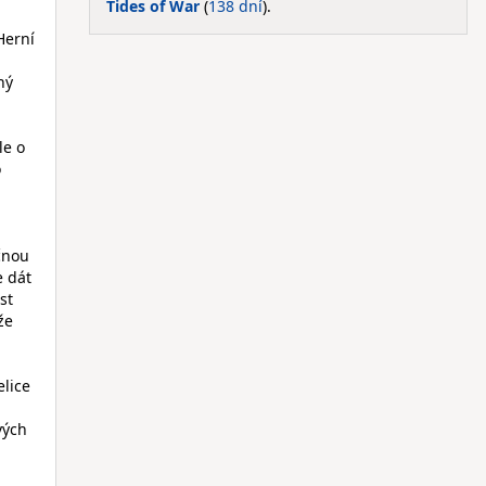
Tides of War
(
138 dní
).
Herní
ný
le o
o
čnou
e dát
st
že
elice
vých