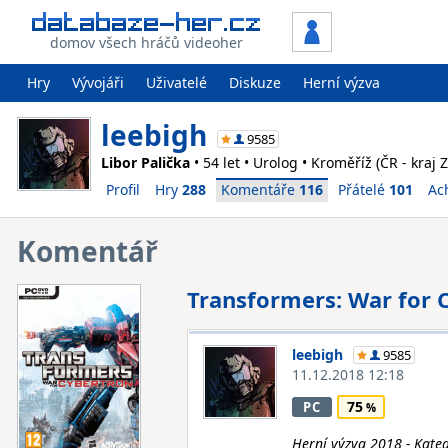
domov všech hráčů videoher
Hry
Vývojáři
Uživatelé
Diskuze
Herní výzva
leebigh
9585
Libor Palička
• 54 let • Urolog • Kroměříž (ČR - kraj Z
Profil
Hry
288
Komentáře
116
Přátelé
101
Ac
Komentář
Transformers: War for 
leebigh
9585
11.12.2018 12:18
75
PC
Herní výzva 2018 - Kateg