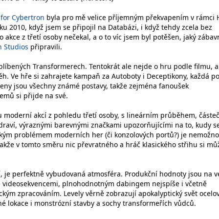
for Cybertron
byla pro mě velice příjemným překvapením v rámci 
oku 2010, když jsem se připojil na Databázi, i když tehdy zcela bez
to akce z třetí osoby nečekal, a o to víc jsem byl potěšen, jaký zábav
 Studios
připravili.
blíbených Transformerech. Tentokrát ale nejde o hru podle filmu, a
běh. Ve hře si zahrajete kampaň za Autoboty i Deceptikony, každá p
peny jsou všechny známé postavy, takže zejména fanoušek
emů si přijde na své.
u moderní akcí z pohledu třetí osoby, s lineárním průběhem, částe
raví, výraznými barevnými značkami upozorňujícími na to, kudy s
ckým problémem moderních her (či konzolových portů?) je nemožno
Takže v tomto směru nic převratného a hráč klasického střihu si mů
ví, je perfektně vybudovaná atmosféra. Produkční hodnoty jsou na v
je videosekvencemi, plnohodnotným dabingem nejspíše i včetně
ckým zpracováním. Levely věrně zobrazují apokalyptický svět ocelo
né lokace i monstrózní stavby a sochy transformeřích vůdců.