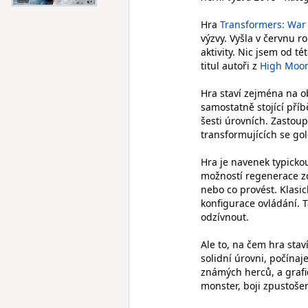
Hra
Transformers: War 
výzvy. Vyšla v červnu r
aktivity. Nic jsem od té
titul autoři z
High Moon
Hra staví zejména na o
samostatně stojící pří
šesti úrovních. Zastou
transformujících se gol
Hra je navenek typicko
možností regenerace zd
nebo co provést. Klasi
konfigurace ovládání. 
odzívnout.
Ale to, na čem hra sta
solidní úrovni, počína
známých herců, a grafi
monster, boji zpustoše