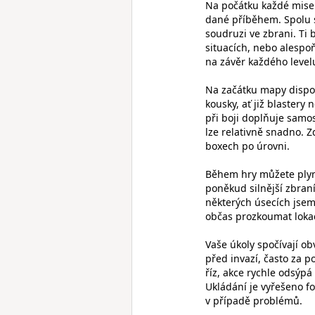
Na počátku každé mise s
dané příběhem. Spolu 
soudruzi ve zbrani. Ti
situacích, nebo alespoň
na závěr každého level
Na začátku mapy dispon
kousky, ať již blastery
při boji doplňuje samos
lze relativně snadno. Z
boxech po úrovni.
Během hry můžete plyn
poněkud silnější zbraní
některých úsecích jsem 
občas prozkoumat lokac
Vaše úkoly spočívají ob
před invazí, často za 
říz, akce rychle odsýpá
Ukládání je vyřešeno f
v případě problémů.