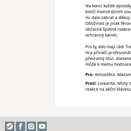
Na konci každé epizody
končí monstrózním soub
mi dala zabrat a děkuji
Obtížnost je jinak féro
občasná špatná reakce 
ochranný kanón.
Pro ty, kdo mají rádi T
Hra přináší profesioná
převratný titul, dostan
může k mému hodnocení
Pro:
Atmosféra. Masivní
Proti:
Linearita. Místy
reakce na akční klávesu