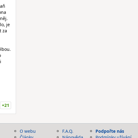
paň
ona
něj.
o, je
t za
olbou.
o
i
+21
O webu
F.A.Q.
Podpořte nás
Články
Nápověda
Podmínky užívání