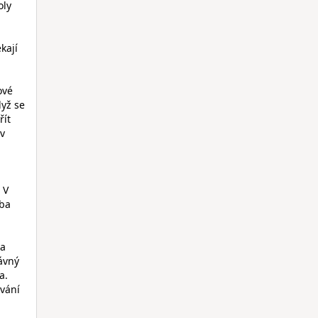
oly
kají
ové
dyž se
řít
 v
 V
eba
ta
ávný
a.
ování