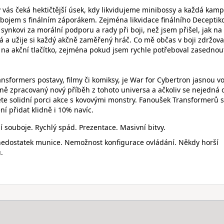
 vás čeká hektičtější úsek, kdy likvidujeme minibossy a každá kam
ojem s finálním záporákem. Zejména likvidace finálního Deceptik
 synkovi za morální podporu a rady při boji, než jsem přišel, jak na 
vá a užije si každý akčně zaměřený hráč. Co mě občas v boji zdržoval
na akční tlačítko, zejména pokud jsem rychle potřeboval zasednou
ransformers postavy, filmy či komiksy, je War for Cybertron jasnou v
lně zpracovaný nový příběh z tohoto universa a ačkoliv se nejedná 
ete solidní porci akce s kovovými monstry. Fanoušek Transformerů s
 přidat klidně i 10% navíc.
 souboje. Rychlý spád. Prezentace. Masivní bitvy.
 nedostatek munice. Nemožnost konfigurace ovládání. Někdy horší
.