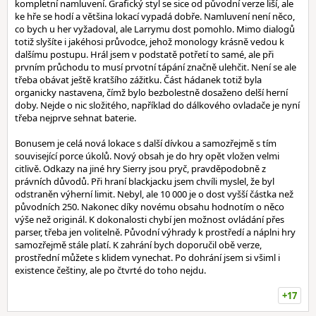
kompletní namluvení. Grafický styl se sice od původní verze liší, ale
ke hře se hodí a většina lokací vypadá dobře. Namluvení není něco,
co bych u her vyžadoval, ale Larrymu dost pomohlo. Mimo dialogů
totiž slyšíte i jakéhosi průvodce, jehož monology krásně vedou k
dalšímu postupu. Hrál jsem v podstatě potřetí to samé, ale při
prvním průchodu to musí prvotní tápání značně ulehčit. Není se ale
třeba obávat ještě kratšího zážitku. Část hádanek totiž byla
organicky nastavena, čímž bylo bezbolestně dosaženo delší herní
doby. Nejde o nic složitého, například do dálkového ovladače je nyní
třeba nejprve sehnat baterie.
Bonusem je celá nová lokace s další dívkou a samozřejmě s tím
související porce úkolů. Nový obsah je do hry opět vložen velmi
citlivě. Odkazy na jiné hry Sierry jsou pryč, pravděpodobně z
právních důvodů. Při hraní blackjacku jsem chvíli myslel, že byl
odstraněn výherní limit. Nebyl, ale 10 000 je o dost vyšší částka než
původních 250. Nakonec díky novému obsahu hodnotím o něco
výše než originál. K dokonalosti chybí jen možnost ovládání přes
parser, třeba jen volitelně. Původní výhrady k prostředí a náplni hry
samozřejmě stále platí. K zahrání bych doporučil obě verze,
prostřední můžete s klidem vynechat. Po dohrání jsem si všiml i
existence češtiny, ale po čtvrté do toho nejdu.
+17