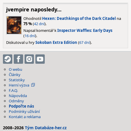
jvempire naposledy…
Ohodnotil
Hexen: Deathkings of the Dark Citadel
na
75 %
(
42 dní
).
Napsal komentář k
Inspector Waffles: Early Days
(
16 dní
).
Diskutoval u hry
Sokoban Extra Edition
(
67 dní
).
O webu
Články
Statistiky
Herní výzva
F.A.Q.
Nápověda
Odměny
Podpořte nás
Podmínky užívání
Kontakt a reklama
2008–2026
Tým Databáze-her.cz