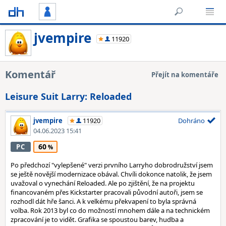
jvempire
11920
Komentář
Přejít na komentáře
Leisure Suit Larry: Reloaded
jvempire
11920
Dohráno
04.06.2023 15:41
60
PC
Po předchozí "vylepšené" verzi prvního Larryho dobrodružství jsem
se ještě novější modernizace obával. Chvíli dokonce natolik, že jsem
uvažoval o vynechání Reloaded. Ale po zjištění, že na projektu
financovaném přes Kickstarter pracovali původní autoři, jsem se
rozhodl dát hře šanci. A k velkému překvapení to byla správná
volba. Rok 2013 byl co do možností mnohem dále a na technickém
zpracování je to vidět. Grafika se spoustou barev, hudba a