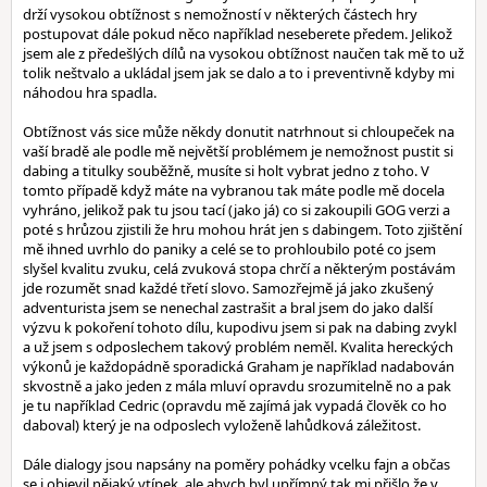
drží vysokou obtížnost s nemožností v některých částech hry
postupovat dále pokud něco například neseberete předem. Jelikož
jsem ale z předešlých dílů na vysokou obtížnost naučen tak mě to už
tolik neštvalo a ukládal jsem jak se dalo a to i preventivně kdyby mi
náhodou hra spadla.
Obtížnost vás sice může někdy donutit natrhnout si chloupeček na
vaší bradě ale podle mě největší problémem je nemožnost pustit si
dabing a titulky souběžně, musíte si holt vybrat jedno z toho. V
tomto případě když máte na vybranou tak máte podle mě docela
vyhráno, jelikož pak tu jsou tací (jako já) co si zakoupili GOG verzi a
poté s hrůzou zjistili že hru mohou hrát jen s dabingem. Toto zjištění
mě ihned uvrhlo do paniky a celé se to prohloubilo poté co jsem
slyšel kvalitu zvuku, celá zvuková stopa chrčí a některým postávám
jde rozumět snad každé třetí slovo. Samozřejmě já jako zkušený
adventurista jsem se nenechal zastrašit a bral jsem do jako další
výzvu k pokoření tohoto dílu, kupodivu jsem si pak na dabing zvykl
a už jsem s odposlechem takový problém neměl. Kvalita hereckých
výkonů je každopádně sporadická Graham je například nadabován
skvostně a jako jeden z mála mluví opravdu srozumitelně no a pak
je tu například Cedric (opravdu mě zajímá jak vypadá člověk co ho
daboval) který je na odposlech vyloženě lahůdková záležitost.
Dále dialogy jsou napsány na poměry pohádky vcelku fajn a občas
se i objevil nějaký vtípek, ale abych byl upřímný tak mi přišlo že v