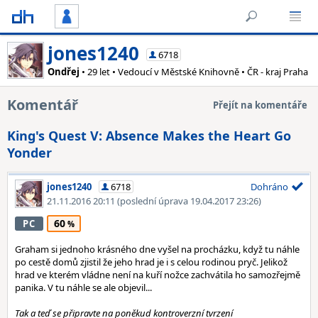
jones1240
6718
Ondřej
• 29 let • Vedoucí v Městské Knihovně • ČR - kraj Praha
Komentář
Přejít na komentáře
King's Quest V: Absence Makes the Heart Go
Yonder
jones1240
6718
Dohráno
21.11.2016 20:11
(poslední úprava 19.04.2017 23:26)
60
PC
Graham si jednoho krásného dne vyšel na procházku, když tu náhle
po cestě domů zjistil že jeho hrad je i s celou rodinou pryč. Jelikož
hrad ve kterém vládne není na kuří nožce zachvátila ho samozřejmě
panika. V tu náhle se ale objevil...
Tak a teď se připravte na poněkud kontroverzní tvrzení