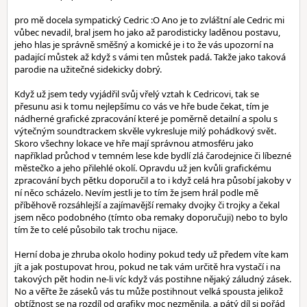
pro mě docela sympatický Cedric :O Ano je to zvláštní ale Cedric mi
vůbec nevadil, bral jsem ho jako až parodisticky laděnou postavu,
jeho hlas je správně směšný a komické je i to že vás upozorní na
padající můstek až když s vámi ten můstek padá. Takže jako taková
parodie na užitečné sidekicky dobrý.
Když už jsem tedy vyjádřil svůj vřelý vztah k Cedricovi, tak se
přesunu asi k tomu nejlepšímu co vás ve hře bude čekat, tím je
nádherné grafické zpracování které je poměrně detailní a spolu s
výtečným soundtrackem skvěle vykresluje milý pohádkový svět.
Skoro všechny lokace ve hře mají správnou atmosféru jako
například průchod v temném lese kde bydlí zlá čarodejnice či líbezné
městečko a jeho přilehlé okolí. Opravdu už jen kvůli grafickému
zpracování bych pětku doporučil a to i když celá hra působí jakoby v
ní něco scházelo. Nevím jestli je to tím že jsem hrál podle mě
příběhově rozsáhlejší a zajímavější remaky dvojky či trojky a čekal
jsem něco podobného (tímto oba remaky doporučuji) nebo to bylo
tím že to celé působilo tak trochu nijace.
Herní doba je zhruba okolo hodiny pokud tedy už předem víte kam
jít a jak postupovat hrou, pokud ne tak vám určitě hra vystačí i na
takových pět hodin ne-li víc když vás postihne nějaký záludný zásek.
No a věřte že záseků vás tu může postihnout velká spousta jelikož
obtížnost se na rozdíl od grafiky moc nezměnila, a pátý díl si pořád