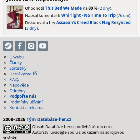
Ohodnotil
This Bed We Made
na
80 %
(
2 dny
).
Napsal komentář k
Whirlight - No Time To Trip
(
76 dní
).
Diskutoval u hry
Assassin's Creed Black Flag Resynced
(
3 dny
).
O webu
Články
Statistiky
Herní výzva
F.A.Q.
Nápověda
Odměny
Podpořte nás
Podmínky užívání
Kontakt a reklama
2008–2026
Tým Databáze-her.cz
Obsah Databáze-her.cz podléhá této licenci
Autorství uvádějte spolu s odkazem na zdrojovou
stránku