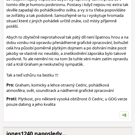
tomto díle je humoru poskrovnu. Postavy i když nejsou nic extra tak
skvěle zapadají do pohádkového světa, a vy si tu třeba popovídáte
se zvířátky a tak podobně. Samozřejmě se tu i vyskytuje hromada
situací které z jiných pohádek určitě znáte, což místy příjemně
potěší.
Abych to zbytečně neprotahoval tak pátý díl není špatnou hrou a na
dobu vzniku má opravdu přenádherné grafické zpracování, bohužel
celá hra působí poměrně plytkým dojmem a po dohrání máte pocit
jakoby se vlastně nic neudálo, a zneškodnění záporáka bylo takové
podivné. To ale nemění nic na tom že tuhle sérii mám zatím opravdu
rád a Král Graham je neskutečný sympaťák.
Tak a teď vzhůru na šestku !!!
Pro:
Graham, komicky a lehce otravný Cedric, pohádková
atmosféra, svět, soundtrack a nádherné grafické zpracování
Proti:
Plytkost, pro některé vysoká obtížnost či Cedric, u GOG verze
pouze dabing a jeho kvalita
+8
jones1240 naposledy…