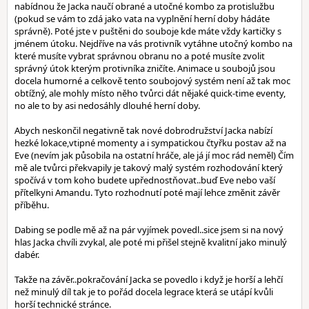
nabídnou že Jacka naučí obrané a utočné kombo za protislužbu
(pokud se vám to zdá jako vata na vyplnění herní doby hádáte
správně). Poté jste v puštěni do souboje kde máte vždy kartičky s
jménem útoku. Nejdříve na vás protivník vytáhne utočný kombo na
které musíte vybrat správnou obranu no a poté musíte zvolit
správný útok kterým protivníka zničíte. Animace u soubojů jsou
docela humorné a celkově tento soubojový systém není až tak moc
obtížný, ale mohly místo něho tvůrci dát nějaké quick-time eventy,
no ale to by asi nedosáhly dlouhé herní doby.
Abych neskončil negativně tak nové dobrodružství Jacka nabízí
hezké lokace,vtipné momenty a i sympatickou čtyřku postav až na
Eve (nevím jak působila na ostatní hráče, ale já jí moc rád neměl) Čím
mě ale tvůrci překvapily je takový malý systém rozhodování který
spočívá v tom koho budete upřednostňovat..buď Eve nebo vaší
přítelkyni Amandu. Tyto rozhodnutí poté mají lehce změnit závěr
příběhu.
Dabing se podle mě až na pár vyjímek povedl..sice jsem si na nový
hlas Jacka chvíli zvykal, ale poté mi přišel stejně kvalitní jako minulý
dabér.
Takže na závěr..pokračování Jacka se povedlo i když je horší a lehčí
než minulý díl tak je to pořád docela legrace která se utápí kvůli
horší technické stránce.