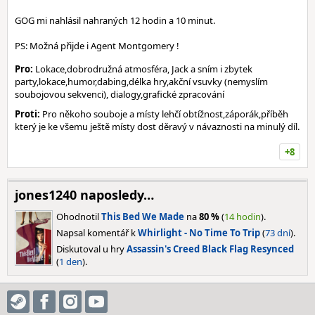
GOG mi nahlásil nahraných 12 hodin a 10 minut.
PS: Možná přijde i Agent Montgomery !
Pro:
Lokace,dobrodružná atmosféra, Jack a sním i zbytek
party,lokace,humor,dabing,délka hry,akční vsuvky (nemyslím
soubojovou sekvenci), dialogy,grafické zpracování
Proti:
Pro někoho souboje a místy lehčí obtížnost,záporák,příběh
který je ke všemu ještě místy dost děravý v návaznosti na minulý díl.
+8
jones1240 naposledy…
Ohodnotil
This Bed We Made
na
80 %
(
14 hodin
).
Napsal komentář k
Whirlight - No Time To Trip
(
73 dní
).
Diskutoval u hry
Assassin's Creed Black Flag Resynced
(
1 den
).