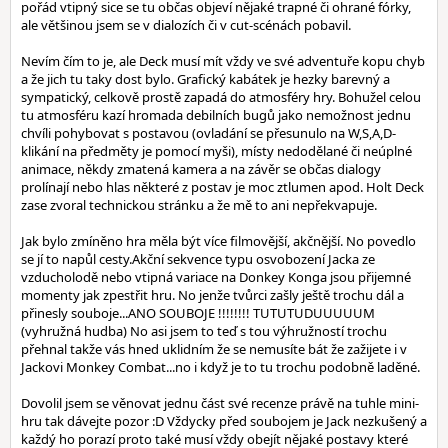
pořád vtipný sice se tu občas objeví nějaké trapné či ohrané fórky,
ale většinou jsem se v dialozích či v cut-scénách pobavil.
Nevím čím to je, ale Deck musí mít vždy ve své adventuře kopu chyb
a že jich tu taky dost bylo. Grafický kabátek je hezky barevný a
sympatický, celkově prostě zapadá do atmosféry hry. Bohužel celou
tu atmosféru kazí hromada debilních bugů jako nemožnost jednu
chvíli pohybovat s postavou (ovladání se přesunulo na W,S,A,D-
klikání na předměty je pomocí myši), místy nedodělané či neúplné
animace, někdy zmatená kamera a na závěr se občas dialogy
prolínají nebo hlas některé z postav je moc ztlumen apod. Holt Deck
zase zvoral technickou stránku a že mě to ani nepřekvapuje.
Jak bylo zmíněno hra měla být více filmovější, akčnější. No povedlo
se jí to napůl cesty.Akční sekvence typu osvobození Jacka ze
vzducholodě nebo vtipná variace na Donkey Konga jsou přijemné
momenty jak zpestřit hru. No jenže tvůrci zašly ještě trochu dál a
přinesly souboje...ANO SOUBOJE !!!!!!!! TUTUTUDUUUUUM
(vyhružná hudba) No asi jsem to teď s tou výhružností trochu
přehnal takže vás hned uklidním že se nemusíte bát že zažijete i v
Jackovi Monkey Combat...no i když je to tu trochu podobně laděné.
Dovolil jsem se věnovat jednu část své recenze právě na tuhle mini-
hru tak dávejte pozor :D Vždycky před soubojem je Jack nezkušený a
každý ho porazí proto také musí vždy obejít nějaké postavy které