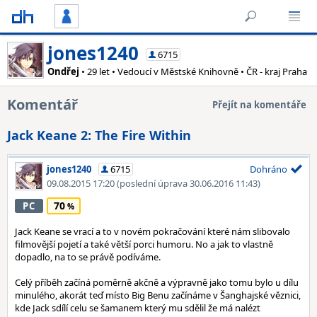
jones1240
6715
Ondřej
• 29 let • Vedoucí v Městské Knihovně • ČR - kraj Praha
Komentář
Přejít na komentáře
Jack Keane 2: The Fire Within
jones1240
6715
Dohráno
09.08.2015 17:20
(poslední úprava 30.06.2016 11:43)
70
PC
Jack Keane se vrací a to v novém pokračování které nám slibovalo
filmovější pojetí a také větší porci humoru. No a jak to vlastně
dopadlo, na to se právě podíváme.
Celý příběh začíná poměrně akčně a výpravně jako tomu bylo u dílu
minulého, akorát teď místo Big Benu začínáme v Šanghajské věznici,
kde Jack sdílí celu se šamanem který mu sdělil že má nalézt