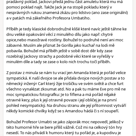
pradávný poklad. Jackovi předá jednu část amuletu která mu má
pomoci poklad najít. Takže Jack je na stopě pokladu který v
nesprávných rukou znamená zkázu pro lidstvo (ano zase originální)
a v patách má zákeřného Profesora Umbatiho.
Příběh je tedy klasické dobrodružné klišé které navíc ještě táhne ke
dnu veliké opakování věcí z minulého dílu jako např: chytré
opice,nebo masožravé rostliny. Bohužel to podruhé není ani moc
zábavné. Musím ale přiznat že Gorilla jako kuchař na lodi mě
pobavila. Bohužel má příběh ještě v sobě dost děr kdy zase
rozebírají Jackovy strachy a podobné věci které se vyřešily v
minulém díle a tady se zase o kolo nich trochu točí příběh.
Z postav z minula se nám tu vrací jen Amanda která je pořád velice
sympatická. K naší dvojce se ale přidala dvojce nových postav a to
německý inženýr Carl který žije trošičku ve svém světě a chce furt
všechno vynalézat zkoumat atd. No a pak tu máme Eve pro mě ne
moc sympatickou fotografku: Je to fiflena a má pořád nějaké
otravné kecy, plus k její otravné povaze i její obličej je na první
pohled nesympatický. Na druhou stranu ale její přítomnost vytváří
někdy komické chvilky když se s Amandou hádá či s ní soupeří.
Bohužel Profesor Umabti se jako záporák moc nepovedl, jelikož v
této humorné hře se bere příliš vážně. Což mi na celkový tón hry
nesedí. To nás přivádí k humoru který tu pořád je, a kupodivu je