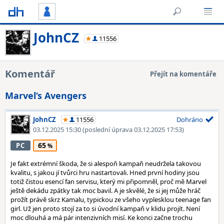
JohnCZ
11556
Komentář
Přejít na komentáře
Marvel‘s Avengers
JohnCZ
11556
Dohráno
03.12.2025 15:30
(poslední úprava 03.12.2025 17:53)
65
PC
Je fakt extrémní škoda, že si alespoň kampaň neudržela takovou
kvalitu, s jakou jí tvůrci hru nastartovali. Hned první hodiny jsou
totiž čistou esencí fan servisu, který mi připomněl, proč mě Marvel
ještě dekádu zpátky tak moc bavil. A je skvělé, že si jej může hráč
prožít právě skrz Kamalu, typickou ze všeho vyplesklou teenage fan
girl. Už jen proto stojí za to si úvodní kampaň v klidu projít. Není
moc dlouhá a má pár intenzivních misí. Ke konci začne trochu