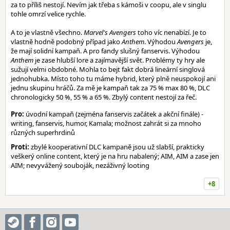
za to příliš nestojí. Nevím jak třeba s kámoši v coopu, ale v singlu
tohle omrzí velice rychle.
A to je vlastně všechno.
Marvel's Avengers
toho víc nenabízí. Je to
vlastně hodně podobný případ jako
Anthem
. Výhodou
Avengers
je,
že mají solidní kampaň. A pro fandy slušný fanservis. Výhodou
Anthem
je zase hlubší lore a zajímavější svět. Problémy ty hry ale
sužují velmi obdobné. Mohla to bejt fakt dobrá lineární singlová
jednohubka. Místo toho tu máme hybrid, který plně neuspokojí ani
jednu skupinu hráčů. Za mě je kampaň tak za 75 % max 80 %, DLC
chronologicky 50 %, 55 % a 65 %. Zbylý content nestojí za řeč.
Pro:
úvodní kampaň (zejména fanservis začátek a akční finále) -
writing, fanservis, humor, Kamala; možnost zahrát si za mnoho
různých superhrdinů
Proti:
zbylé kooperativní DLC kampaně jsou už slabší, prakticky
veškerý online content, který je na hru nabalený; AIM, AIM a zase jen
AIM; nevyvážený souboják, nezáživný looting
+8