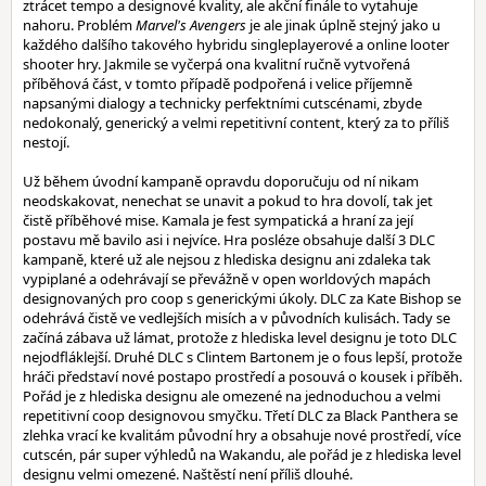
ztrácet tempo a designové kvality, ale akční finále to vytahuje
nahoru. Problém
Marvel's Avengers
je ale jinak úplně stejný jako u
každého dalšího takového hybridu singleplayerové a online looter
shooter hry. Jakmile se vyčerpá ona kvalitní ručně vytvořená
příběhová část, v tomto případě podpořená i velice příjemně
napsanými dialogy a technicky perfektními cutscénami, zbyde
nedokonalý, generický a velmi repetitivní content, který za to příliš
nestojí.
Už během úvodní kampaně opravdu doporučuju od ní nikam
neodskakovat, nenechat se unavit a pokud to hra dovolí, tak jet
čistě příběhové mise. Kamala je fest sympatická a hraní za její
postavu mě bavilo asi i nejvíce. Hra posléze obsahuje další 3 DLC
kampaně, které už ale nejsou z hlediska designu ani zdaleka tak
vypiplané a odehrávají se převážně v open worldových mapách
designovaných pro coop s generickými úkoly. DLC za Kate Bishop se
odehrává čistě ve vedlejších misích a v původních kulisách. Tady se
začíná zábava už lámat, protože z hlediska level designu je toto DLC
nejodfláklejší. Druhé DLC s Clintem Bartonem je o fous lepší, protože
hráči představí nové postapo prostředí a posouvá o kousek i příběh.
Pořád je z hlediska designu ale omezené na jednoduchou a velmi
repetitivní coop designovou smyčku. Třetí DLC za Black Panthera se
zlehka vrací ke kvalitám původní hry a obsahuje nové prostředí, více
cutscén, pár super výhledů na Wakandu, ale pořád je z hlediska level
designu velmi omezené. Naštěstí není příliš dlouhé.