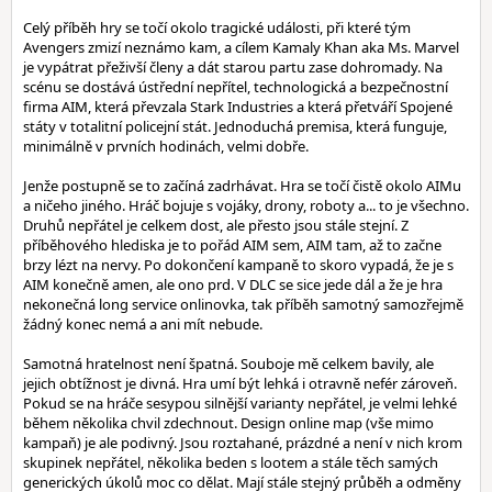
Celý příběh hry se točí okolo tragické události, při které tým
Avengers zmizí neznámo kam, a cílem Kamaly Khan aka Ms. Marvel
je vypátrat přeživší členy a dát starou partu zase dohromady. Na
scénu se dostává ústřední nepřítel, technologická a bezpečnostní
firma AIM, která převzala Stark Industries a která přetváří Spojené
státy v totalitní policejní stát. Jednoduchá premisa, která funguje,
minimálně v prvních hodinách, velmi dobře.
Jenže postupně se to začíná zadrhávat. Hra se točí čistě okolo AIMu
a ničeho jiného. Hráč bojuje s vojáky, drony, roboty a... to je všechno.
Druhů nepřátel je celkem dost, ale přesto jsou stále stejní. Z
příběhového hlediska je to pořád AIM sem, AIM tam, až to začne
brzy lézt na nervy. Po dokončení kampaně to skoro vypadá, že je s
AIM konečně amen, ale ono prd. V DLC se sice jede dál a že je hra
nekonečná long service onlinovka, tak příběh samotný samozřejmě
žádný konec nemá a ani mít nebude.
Samotná hratelnost není špatná. Souboje mě celkem bavily, ale
jejich obtížnost je divná. Hra umí být lehká i otravně nefér zároveň.
Pokud se na hráče sesypou silnější varianty nepřátel, je velmi lehké
během několika chvil zdechnout. Design online map (vše mimo
kampaň) je ale podivný. Jsou roztahané, prázdné a není v nich krom
skupinek nepřátel, několika beden s lootem a stále těch samých
generických úkolů moc co dělat. Mají stále stejný průběh a odměny