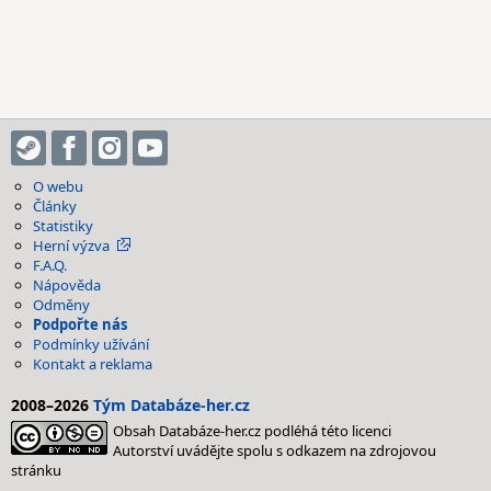
O webu
Články
Statistiky
Herní výzva
F.A.Q.
Nápověda
Odměny
Podpořte nás
Podmínky užívání
Kontakt a reklama
2008–2026
Tým Databáze-her.cz
Obsah Databáze-her.cz podléhá této licenci
Autorství uvádějte spolu s odkazem na zdrojovou
stránku