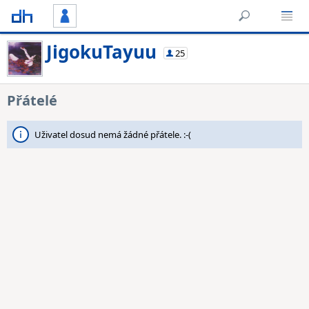
JigokuTayuu
25
Přátelé
Uživatel dosud nemá žádné přátele. :-(