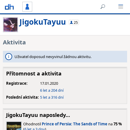
JigokuTayuu
25
Aktivita
Uživatel doposud nevyvinul žádnou aktivitu.
Přítomnost a aktivita
Registrace:
17.01.2020
6 let a 204 dní
Poslední aktivita:
5 let a 316 dní
JigokuTayuu naposledy…
Ohodnotil
Prince of Persia: The Sands of Time
na
75 %
(
6 let a 3 dny
).