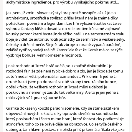
alchymistické ingredience, pro výrobu vynikajícího pokrmu atd…
Jak jsem již zmínil slovanský styl hra prostě nezapře, až už jde o
architekturu, prostředí a stylizaci příšer která nám je známá díky
pohádkám, pověrám a legendám. Lze hře vyloženě zatleskat že se
vyhnula fantasy klišé a dosadila do role protivníků samé zajímavé
kousky potvor které byste jinde těžko našli. I na samostatném stylu
boje je vidět, že autoři zúročili poznatky ze šermířství a veškeré seky,
úskoky a držení meče. Stejně tak zbroje a zbraně vypadá parádně,
zvláště rytíři vypadají reálně. Zamrzí ale fakt že Geralt má co se týče
výzbroje bohužel velmi omezené možnosti.
Jinak rozhodnutí které hráč udělá jsou značně diskutabilní. Je
rozhodně fajn že zde není typické dobro a zlo, jen je škoda že tomu
autoři nedali větší potenciál a rozmanitost. Přiklonění k jedné či
druhé frakci jsem po dohraní za obě strany i neutrálního konce,
došel k faktu že veškeré rozhodnutí které mění události je
poskrovnu a nemění je zas do tak velké míry. Ale to je jen jedna z
mála výtek vůči jinak výborné hře.
Grafika dokáže vykouzlit parádní scenérie, kdy se stane zážitkem
objevování nových lokací a díky opravdu skvělému soundtracku
který poslouchám i často mimo hraní, které fantasticky podkresluje
atmosféru toho co se právě děje na obrazovce. Co se týče českého
dabingu, tam hlavní postava mi přišla příliš prkenná a říkala vše jaksi