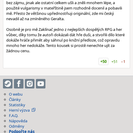
bez zájmu, jinak ale ostatní celkem ušli a zněli mnohem lépe, a
použité vulgarismy v mateřštině jsem rozhodně docenil a pobavili
mě. Přesto že většinou upřednostňuji originální, zde mi český
nevadil až na zmíněného Geralta.
Osobně je pro mě Zaklínač jedno z nejlepších dospělých RPG a her
vůbec, díky tomu že autoři dokázali dát hře duši, a stvořili dílo které
dokáže hráče přimět aby sáhnul po knižní předloze, což opravdu
mnoho her nedokáže. Tento kousek si prostě nenechte ujít za
žádnou cenu.
+50
+51
−1
O webu
Články
Statistiky
Herní výzva
F.A.Q.
Nápověda
Odměny
Podpořte nás