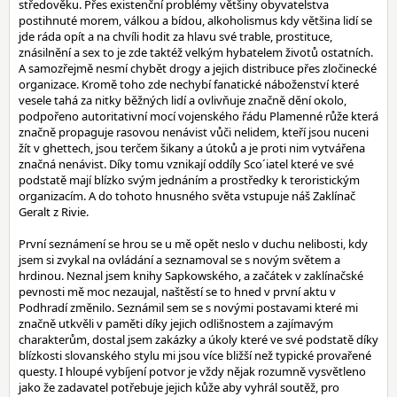
středověku. Přes existenční problémy většiny obyvatelstva
postihnuté morem, válkou a bídou, alkoholismus kdy většina lidí se
jde ráda opít a na chvíli hodit za hlavu své trable, prostituce,
znásilnění a sex to je zde taktéž velkým hybatelem životů ostatních.
A samozřejmě nesmí chybět drogy a jejich distribuce přes zločinecké
organizace. Kromě toho zde nechybí fanatické náboženství které
vesele tahá za nitky běžných lidí a ovlivňuje značně dění okolo,
podpořeno autoritativní mocí vojenského řádu Plamenné růže která
značně propaguje rasovou nenávist vůči nelidem, kteří jsou nuceni
žít v ghettech, jsou terčem šikany a útoků a je proti nim vytvářena
značná nenávist. Díky tomu vznikají oddíly Sco´iatel které ve své
podstatě mají blízko svým jednáním a prostředky k teroristickým
organizacím. A do tohoto hnusného světa vstupuje náš Zaklínač
Geralt z Rivie.
První seznámení se hrou se u mě opět neslo v duchu nelibosti, kdy
jsem si zvykal na ovládání a seznamoval se s novým světem a
hrdinou. Neznal jsem knihy Sapkowského, a začátek v zaklínačské
pevnosti mě moc nezaujal, naštěstí se to hned v první aktu v
Podhradí změnilo. Seznámil sem se s novými postavami které mi
značně utkvěli v paměti díky jejich odlišnostem a zajímavým
charakterům, dostal jsem zakázky a úkoly které ve své podstatě díky
blízkosti slovanského stylu mi jsou více bližší než typické provařené
questy. I hloupé vybíjení potvor je vždy nějak rozumně vysvětleno
jako že zadavatel potřebuje jejich kůže aby vyhrál soutěž, pro