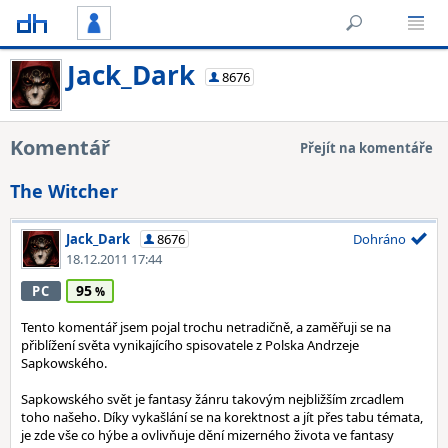
Jack_Dark
8676
Komentář
Přejít na komentáře
The Witcher
Jack_Dark
8676
Dohráno
18.12.2011 17:44
95
PC
Tento komentář jsem pojal trochu netradičně, a zaměřuji se na
přiblížení světa vynikajícího spisovatele z Polska Andrzeje
Sapkowského.
Sapkowského svět je fantasy žánru takovým nejbližším zrcadlem
toho našeho. Díky vykašlání se na korektnost a jít přes tabu témata,
je zde vše co hýbe a ovlivňuje dění mizerného života ve fantasy