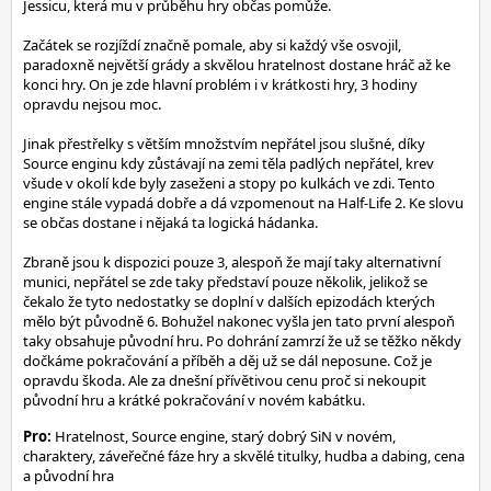
Jessicu, která mu v průběhu hry občas pomůže.
Začátek se rozjíždí značně pomale, aby si každý vše osvojil,
paradoxně největší grády a skvělou hratelnost dostane hráč až ke
konci hry. On je zde hlavní problém i v krátkosti hry, 3 hodiny
opravdu nejsou moc.
Jinak přestřelky s větším množstvím nepřátel jsou slušné, díky
Source enginu kdy zůstávají na zemi těla padlých nepřátel, krev
všude v okolí kde byly zaseženi a stopy po kulkách ve zdi. Tento
engine stále vypadá dobře a dá vzpomenout na Half-Life 2. Ke slovu
se občas dostane i nějaká ta logická hádanka.
Zbraně jsou k dispozici pouze 3, alespoň že mají taky alternativní
munici, nepřátel se zde taky představí pouze několik, jelikož se
čekalo že tyto nedostatky se doplní v dalších epizodách kterých
mělo být původně 6. Bohužel nakonec vyšla jen tato první alespoň
taky obsahuje původní hru. Po dohrání zamrzí že už se těžko někdy
dočkáme pokračování a příběh a děj už se dál neposune. Což je
opravdu škoda. Ale za dnešní přívětivou cenu proč si nekoupit
původní hru a krátké pokračování v novém kabátku.
Pro:
Hratelnost, Source engine, starý dobrý SiN v novém,
charaktery, záveřečné fáze hry a skvělé titulky, hudba a dabing, cena
a původní hra