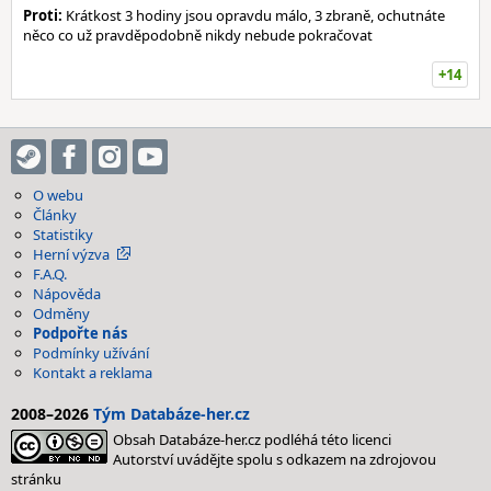
Proti:
Krátkost 3 hodiny jsou opravdu málo, 3 zbraně, ochutnáte
něco co už pravděpodobně nikdy nebude pokračovat
+14
O webu
Články
Statistiky
Herní výzva
F.A.Q.
Nápověda
Odměny
Podpořte nás
Podmínky užívání
Kontakt a reklama
2008–2026
Tým Databáze-her.cz
Obsah Databáze-her.cz podléhá této licenci
Autorství uvádějte spolu s odkazem na zdrojovou
stránku