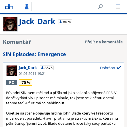
Jack_Dark
8676
Komentář
Přejít na komentáře
SiN Episodes: Emergence
Jack_Dark
8676
Dohráno
01.01.2011 19:21
75
PC
Původní SiN jsem měl rád a přišla mi jako solidní a příjemná FPS. V
době vydání SiN Episodes mě minulo, tak jsem se k němu dostal
teprve teď. A furt má co nabídnout.
Opět se na scéně objevuje hrdina John Blade který ve Freeportu
musí udělat pořádek. Hlavní protivnicí je atraktivní Elexis, která mu
pěkně znepříjemní život. Blade dostane k ruce taky sexy partačku