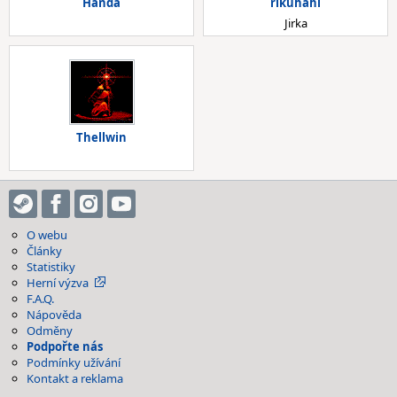
Handa
rikuhahl
Jirka
Thellwin
O webu
Články
Statistiky
Herní výzva
F.A.Q.
Nápověda
Odměny
Podpořte nás
Podmínky užívání
Kontakt a reklama