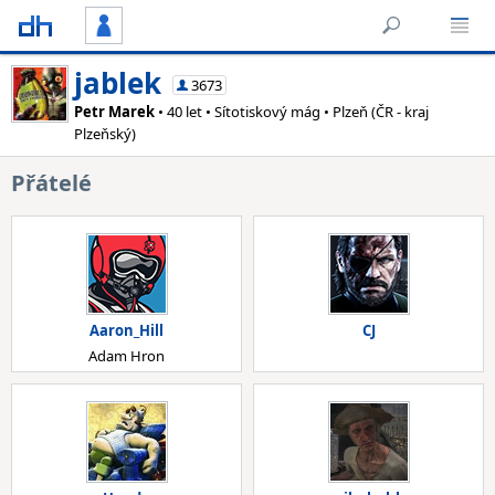
jablek
3673
Petr Marek
• 40 let • Sítotiskový mág • Plzeň (ČR - kraj
Plzeňský)
Přátelé
Aaron_Hill
CJ
Adam Hron